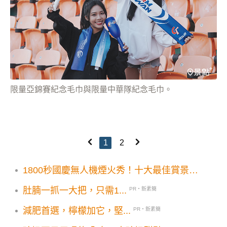
限量亞錦賽紀念毛巾與限量中華隊紀念毛巾。
1
2
1800秒國慶無人機煙火秀！十大最佳賞景夯
點攻略
肚腩一抓一大把，只需1...
PR・新素簡
減肥首選，檸檬加它，堅...
PR・新素簡