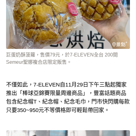
巨蛋奶酥菠蘿，售價79元，於7-ELEVEN全台 200間
Semeur聖娜複合店限定販售。
不僅如此，7-ELEVEN自11月29日下午三點起獨家
推出「棒球亞錦賽限量周邊商品」，豐富話題商品
包含紀念帽T、紀念帽、紀念毛巾，門市快閃購每款
只要350~950元不等價格即可輕鬆帶回家。