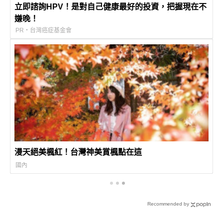
立即諮詢HPV！是對自己健康最好的投資，把握現在不
嫌晚！
PR・台灣癌症基金會
漫天絕美楓紅！台灣神美賞楓點在這
國內
Recommended by