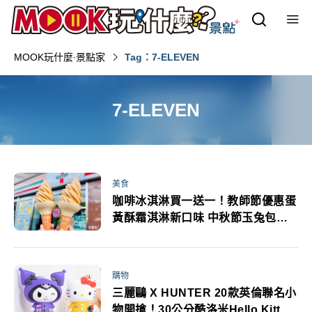
MOOK玩什麼‧景點家
Tag：7-ELEVEN
7-ELEVEN
美食
咖啡冰淇淋買一送一！教師節優惠蛋
黃酥霜淇淋新口味 中秋節玉兔包超
應景
購物
三麗鷗 X HUNTER 20款英倫聯名小
物開搶！30公分酷洛米Hello Kitty