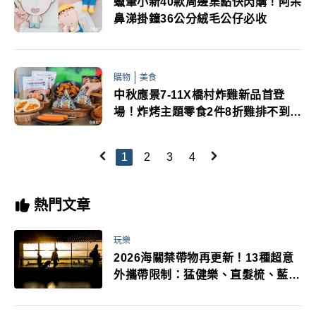
蠟筆小新40款周邊集點快閃購！阿呆
鼻涕掛鐘36公分絨毛公仔必收
購物
美食
中秋應景7-11X橋村炸雞新品首登
場！炸烤主題零食2件8折雞排不到
50元
1
2
3
4
熱門文章
玩樂
2026海關禁帶物再更新！13種超意
外攜帶限制：猛健樂、直髮梳、藍牙
耳機、暖暖包都有事！最高還罰百
萬！注意事項一次看！