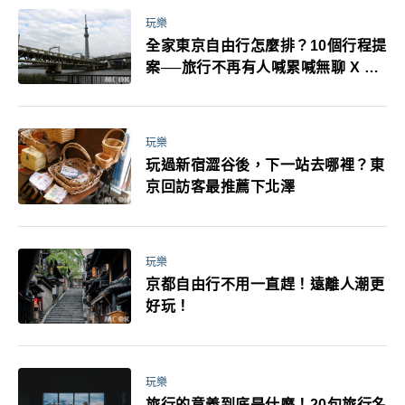
玩樂
全家東京自由行怎麼排？10個行程提
案──旅行不再有人喊累喊無聊 X 爸
媽小孩都能找到喜歡的好玩法！
玩樂
玩過新宿澀谷後，下一站去哪裡？東
京回訪客最推薦下北澤
玩樂
京都自由行不用一直趕！遠離人潮更
好玩！
玩樂
旅行的意義到底是什麼！20句旅行名