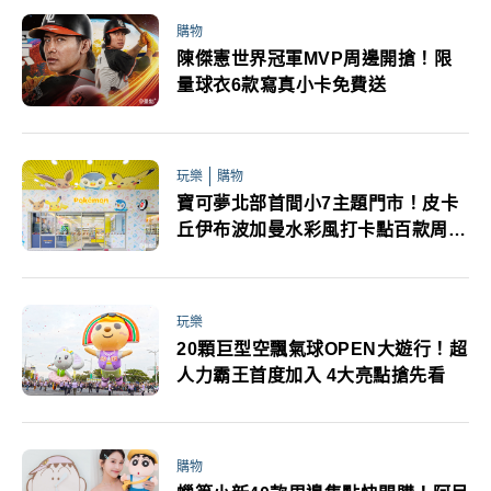
購物
陳傑憲世界冠軍MVP周邊開搶！限
量球衣6款寫真小卡免費送
玩樂
購物
寶可夢北部首間小7主題門市！皮卡
丘伊布波加曼水彩風打卡點百款周邊
超好逛
玩樂
20顆巨型空飄氣球OPEN大遊行！超
人力霸王首度加入 4大亮點搶先看
購物