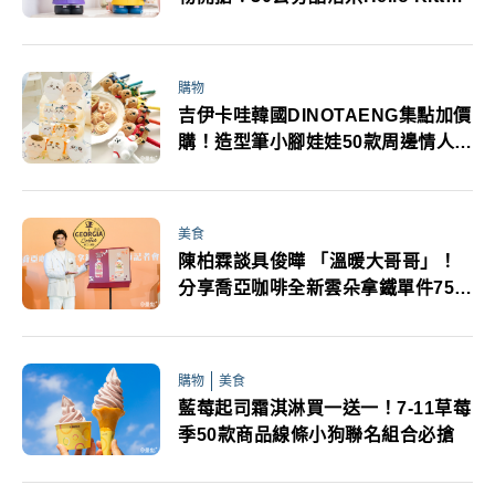
公仔存錢筒吸睛必收
購物
吉伊卡哇韓國DINOTAENG集點加價
購！造型筆小腳娃娃50款周邊情人節
禮物必收
美食
陳柏霖談具俊曄 「溫暖大哥哥」！
分享喬亞咖啡全新雲朵拿鐵單件75折
下午茶推薦鬆餅組合
購物
美食
藍莓起司霜淇淋買一送一！7-11草莓
季50款商品線條小狗聯名組合必搶