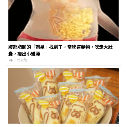
腹部脂肪的「剋星」找到了，常吃這幾物，吃走大肚
囊，瘦出小蠻腰
PR・新素簡