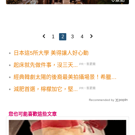
1
2
3
4
日本這5所大學 美得讓人好心動
起床就先做件事，沒三天...
PR・新素簡
經典韓劇太陽的後裔最美拍攝場景！希臘扎
金索斯島一日遊
減肥首選，檸檬加它，堅...
PR・新素簡
Recommended by
您也可能喜歡這些文章