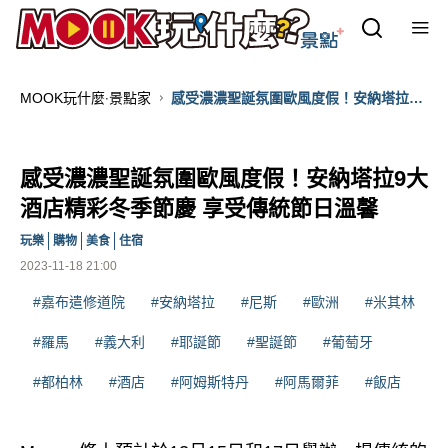
MOOK玩什麼‧景點家
感受濃濃聖誕氛圍歐風度假！安納塔拉9
大酒店精彩冬季節慶 享受傳統節日溫馨
感受濃濃聖誕氛圍歐風度假！安納塔拉9大
酒店精彩冬季節慶 享受傳統節日溫馨
玩樂
購物
美食
住宿
2023-11-18 21:00
#嘉布遣修道院
#安納塔拉
#尼斯
#歐洲
#米其林
#羅馬
#義大利
#耶誕節
#聖誕節
#葡萄牙
#都柏林
#酒店
#阿姆斯特丹
#阿馬爾菲
#飯店