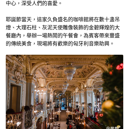
中心，深受人們的喜愛。
耶誕節當天，這家久負盛名的咖啡館將在數十盞吊
燈、大理石柱、灰泥天使雕像裝飾的金碧輝煌的大
餐廳內，舉辦一場熱鬧的午餐會，為賓客帶來豐盛
的傳統美食，現場將有歡樂的匈牙利音樂助興。