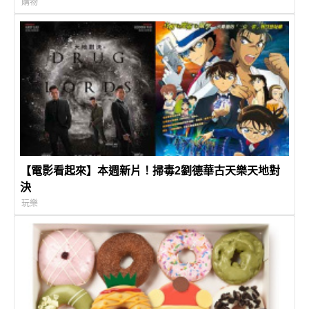
最高省10%
購物
【電影看起來】本週新片！掃毒2劉德華古天樂天地對
決
玩樂