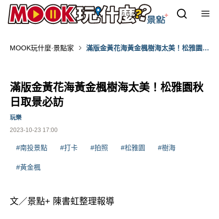
MOOK玩什麼‧景點家
滿版金黃花海黃金楓樹海太美！松雅園秋
日取景必訪
滿版金黃花海黃金楓樹海太美！松雅園秋
日取景必訪
玩樂
2023-10-23 17:00
#南投景點
#打卡
#拍照
#松雅園
#樹海
#黃金楓
文／景點+ 陳書虹整理報導