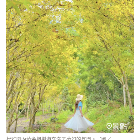
松雅園內黃金楓樹海充滿了夢幻的氛圍。（圖／