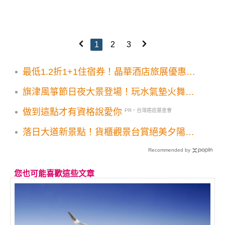
1
2
3
最低1.2折1+1住宿券！晶華酒店旅展優惠專
案
旗津風箏節日夜大景登場！玩水氣墊火舞表
演交通指南一次看
做到這點才有資格說愛你
PR・台灣癌症基金會
落日大道新景點！貨櫃觀景台賞絕美夕陽海
景
Recommended by
您也可能喜歡這些文章