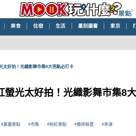
美食
住宿
生活
墨刻圖書
東京
光太好拍！光織影舞市集8大亮點必打卡
紅螢光太好拍！光織影舞市集8
#嘉義景點
#市集
#粉紅景點
#藝術裝置
#表演