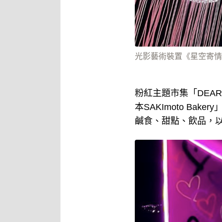
光影藝術裝置《星空寄情》。
粉紅主題市集「DEA
本SAKImoto B
鹹食、甜點、飲品，