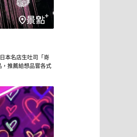
」、日本名店生吐司「嵜
紅商品，推薦給想品嘗各式