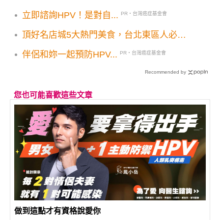
懷舊風玩具店
立即諮詢HPV！是對自...
PR・台灣癌症基金會
頂好名店城5大熱門美食，台北東區人必吃
名單
伴侶和妳一起預防HPV...
PR・台灣癌症基金會
Recommended by
您也可能喜歡這些文章
做到這點才有資格說愛你