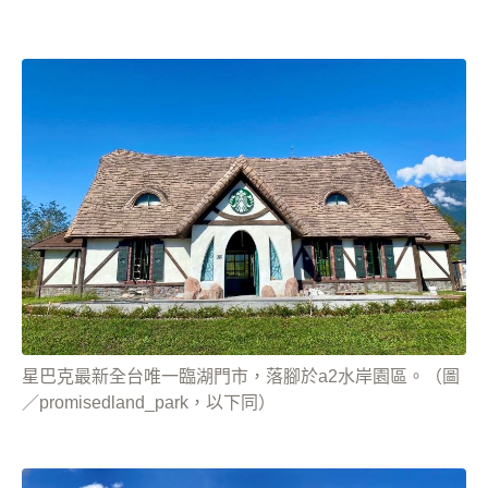
星巴克最新全台唯一臨湖門市，落腳於a2水岸園區。（圖
／promisedland_park，以下同）