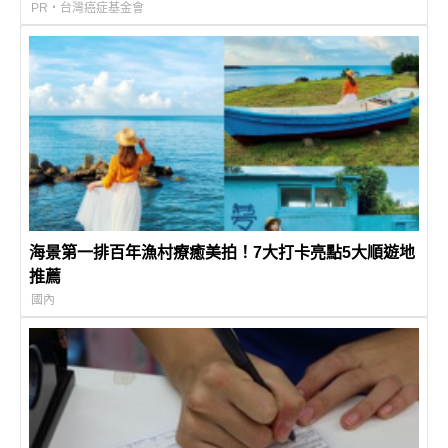
PR・台灣癌症基金會
海景第一排百年漁村療癒美拍！7大打卡亮點5大順遊地
推薦
國內