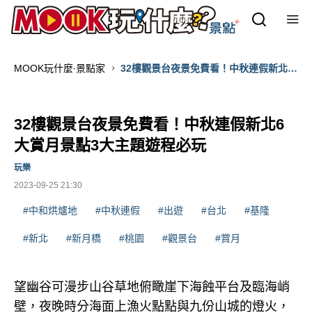
MOOK玩什麼‧景點家
32樓觀景台夜景免費看！中秋連假新北6
大賞月景點3大主題遊程必玩
32樓觀景台夜景免費看！中秋連假新北6
大賞月景點3大主題遊程必玩
玩樂
2023-09-25 21:30
#中和烘爐地
#中秋連假
#出遊
#台北
#基隆
#新北
#新月橋
#桃園
#觀景台
#賞月
望幽谷可漫步山谷草地俯瞰崖下海蝕平台及臨海峭
壁，夜晚時分海面上漁火點點與九份山城的燈火，