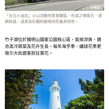
「台北小油坑」火山活動地質景觀區，形成之噴氣孔、硫
磺結晶、溫泉及壯觀的崩塌地形最具特色。
竹子湖位於陽明山國家公園核心區，氣候涼爽，適
合高冷蔬菜及花卉生長，每年海芋季、繡球花季更
吸引大批遊客前往賞花。