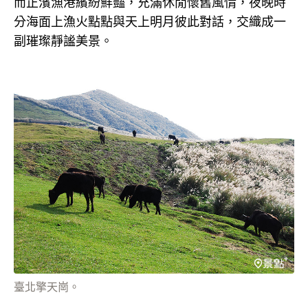
而正濱漁港繽紛鮮豔，充滿休閒懷舊風情，夜晚時
分海面上漁火點點與天上明月彼此對話，交織成一
副璀璨靜謐美景。
臺北擎天崗。