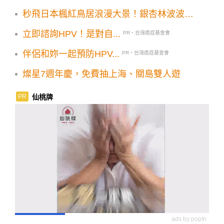
秒飛日本楓紅鳥居浪漫大景！銀杏林波波草
同賞10大美拍範本
立即諮詢HPV！是對自...
PR・台灣癌症基金會
伴侶和妳一起預防HPV...
PR・台灣癌症基金會
燦星7週年慶，免費抽上海、關島雙人遊
仙桃牌
PR
ads by popIn