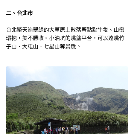
二、台北市
台北擎天崗翠綠的大草原上散落著點點牛隻、山巒
環抱，美不勝收。小油坑的眺望平台，可以遠眺竹
子山、大屯山、七星山等景緻。