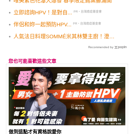
唯美紫色花瀑大爆發 春季限定錫葉藤滿開
立即諮詢HPV！是對自...
PR・台灣癌症基金會
伴侶和妳一起預防HPV...
PR・台灣癌症基金會
人氣法日料理SOMMÉ米其林雙主廚！澄清
湯拉麵季節新菜單登場
Recommended by
您也可能喜歡這些文章
做到這點才有資格說愛你