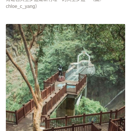
chloe_c_yang）