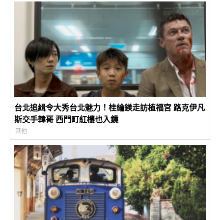
台北追緝令大秀台北魅力！桂綸鎂走訪植福宮 路克伊凡
斯交手韓哥 西門町紅樓也入鏡
其他