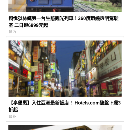
栩悅號林鐵第一台生態觀光列車！360度環繞透明駕駛
室 二日遊6999元起
國內
【享優惠】入住亞洲最新飯店！ Hotels.com破盤下殺3
折起
國外