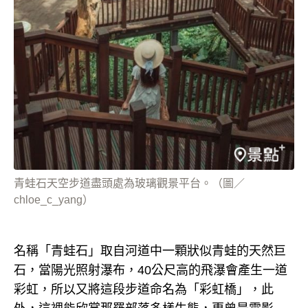
青蛙石天空步道盡頭處為玻璃觀景平台。（圖／
chloe_c_yang）
名稱「青蛙石」取自河道中一顆狀似青蛙的天然巨
石，當陽光照射瀑布，40公尺高的飛瀑會產生一道
彩虹，所以又將這段步道命名為「彩虹橋」，此