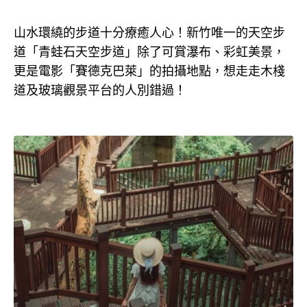
山水環繞的步道十分療癒人心！新竹唯一的天空步
道「青蛙石天空步道」除了可賞瀑布、彩虹美景，
更是電影「賽德克巴萊」的拍攝地點，想走走木棧
道及玻璃觀景平台的人別錯過！