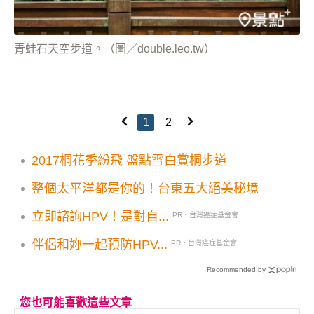
青蛙石天空步道。（圖／double.leo.tw）
1
2
2017桐花季紛飛 盤點雪白賞桐步道
整個太平洋都是你的！台東五大絕美秘境
立即諮詢HPV！是對自...
PR・台灣癌症基金會
伴侶和妳一起預防HPV...
PR・台灣癌症基金會
Recommended by
您也可能喜歡這些文章