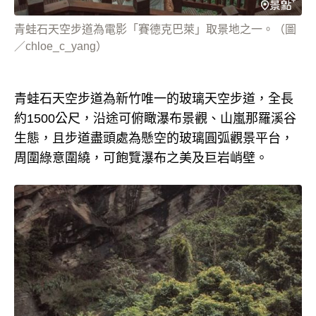
青蛙石天空步道為電影「賽德克巴萊」取景地之一。（圖
／chloe_c_yang）
青蛙石天空步道為新竹唯一的玻璃天空步道，全長
約1500公尺，沿途可俯瞰瀑布景觀、山嵐那羅溪谷
生態，且步道盡頭處為懸空的玻璃圓弧觀景平台，
周圍綠意圍繞，可飽覽瀑布之美及巨岩峭壁。