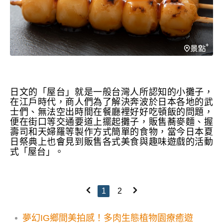
日文的「屋台」就是一般台灣人所認知的小攤子，
在
江戶時代，商人們為了解決奔波於日本各地的武
士們、無法空出時間在餐廳裡好好吃頓飯的問題，
便在街口等交通要道上擺起攤子，販售蕎麥麵、握
壽司和天婦羅等製作方式簡單的食物，當今
日本夏
日祭典上也會見到販售各式美食與趣味遊戲的活動
式「屋台」。
1
2
夢幻IG鄉間美拍感！多肉生態植物園療癒遊