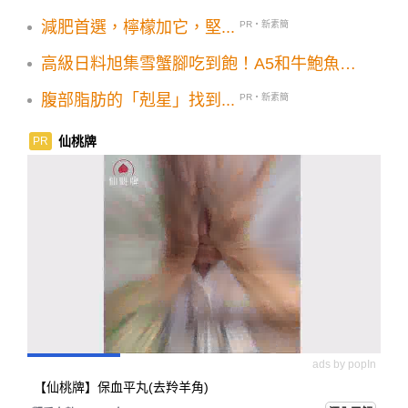
減肥首選，檸檬加它，堅...
PR・新素簡
高級日料旭集雪蟹腳吃到飽！A5和牛鮑魚台
北限定料理必追
腹部脂肪的「剋星」找到...
PR・新素簡
仙桃牌
PR
ads by popIn
【仙桃牌】保血平丸(去羚羊角)