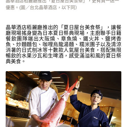
晶華酒店栢麗廳推出「夏日屋台美食祭」，更有買一送一
優惠。(圖／台北晶華酒店，以下同）
晶華酒店栢麗廳推出的「夏日屋台美食祭」
，讓餐
廳現場搖身變為日本夏日祭典現場，主廚聯手日籍
餐飲團隊端出大阪燒、章魚燒、鐵火丼、鹽烤香
魚、炒麵麵包、咖哩烏龍湯麵、糯米團子以及清涼
消暑的日式刨冰等十數款人氣屋台美食，搭配無限
暢飲的水果沙瓦和生啤酒，感受滿溢和風的夏日祭
典美食。