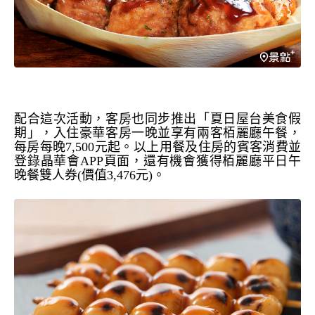
配合這次活動，客房也同步推出「夏日屋台美食假
期」，入住豪華客房一晚並享有兩客栢麗廳午餐，
每房每晚
7,500
元起。
以上用餐及住房的賓客消費並
登錄晶華會
APP
頁面，還有機會獲得栢麗廳平日午
晚餐雙人券
(
價值
3,476
元
)
。