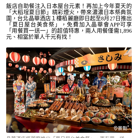
飯店自助餐注入日本屋台元素！再加上今年夏天的
「
大稻埕夏日節」精彩煙火，帶來濃濃日本祭典氛
圍，
台北晶華酒店１樓栢麗廳即日起至
8
月
27
日推出
「夏日屋台美食祭」
，
免費加入晶華會
APP
可享
「用餐買一送一」的超值特惠，
兩人用餐僅需
1,896
元、相當於單人千元有找！