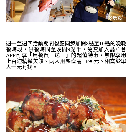
週一至週四活動期間餐廳同步加開
8
點至
10
點的晚晚
餐時段
，供餐時間至晚間
9
點半，
免費加入晶華會
APP
可享「用餐買一送一」的超值特惠
，無限享用
上百道精緻美饌、兩人用餐僅需
1,896
元、相當於單
人千元有找。