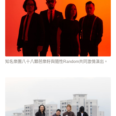
知名樂團八十八顆芭樂籽與隨性Random共同激情演出。