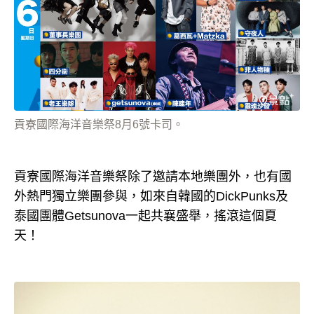
貢寮國際海洋音樂祭8月6號卡司。
貢寮國際海洋音樂祭除了邀請本地樂團外，也有國
外熱門獨立樂團參與，如來自韓國的
DickPunks
及
泰國團體
Getsunova
一起共襄盛舉，搖滾這個夏
天！