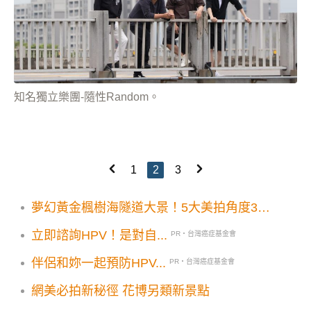
知名獨立樂團-隨性Random。
1
2
3
夢幻黃金楓樹海隧道大景！5大美拍角度3大
景點順遊
立即諮詢HPV！是對自...
PR・台灣癌症基金會
伴侶和妳一起預防HPV...
PR・台灣癌症基金會
網美必拍新秘徑 花博另類新景點