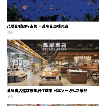
茂林紫蝶幽谷奇觀 百萬隻紫斑蝶現蹤
國內
蔦屋書店進駐最想居住城市 日本又一必逛新景點
美食