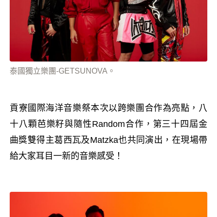
泰國獨立樂團-GETSUNOVA。
貢寮國際海洋音樂祭本次以跨樂團合作為亮點，八
十八顆芭樂籽與
隨性
Random
合作，第三十四屆金
曲獎雙得主葛西瓦及
Matzka
也共同演出，在現場帶
給大家耳目一新的音樂感受！