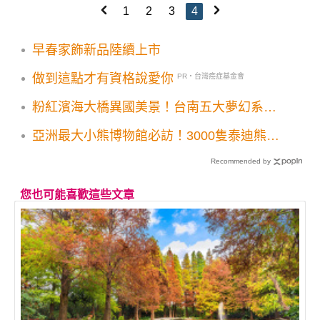
1
2
3
4
早春家飾新品陸續上市
做到這點才有資格說愛你
PR・台灣癌症基金會
粉紅濱海大橋異國美景！台南五大夢幻系景
點
亞洲最大小熊博物館必訪！3000隻泰迪熊可
愛造景打卡萌景點
Recommended by
您也可能喜歡這些文章