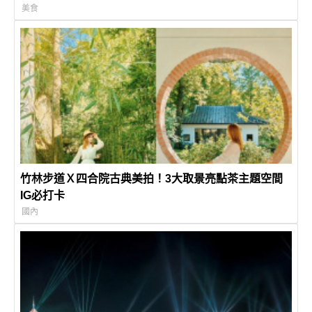
美食
竹林步道Ｘ四合院古典美拍！3大取景亮點茶主題空間
IG必打卡
國內