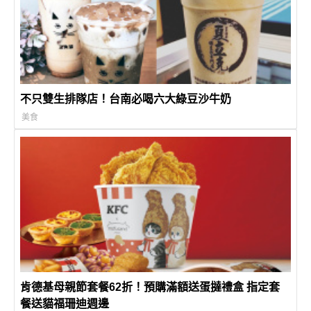
不只雙生排隊店！台南必喝六大綠豆沙牛奶
美食
肯德基母親節套餐62折！預購滿額送蛋撻禮盒 指定套
餐送貓福珊迪週邊