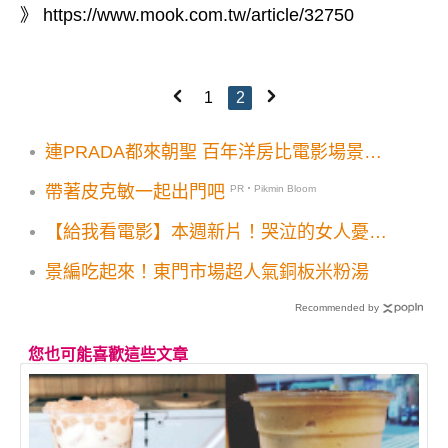
》
https://www.mook.com.tw/article/32750
1
2
連PRADA都來朝聖 百年洋房比電影場景還
美
帶著皮克敏一起出門吧
PR・Pikmin Bloom
【給我看電影】本週新片！哭泣的女人憂羅
娜嚇壞眾人
景編吃起來！東門市場超人氣銅板米粉湯
Recommended by
您也可能喜歡這些文章