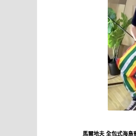
馬爾地夫 全包式海島蜜