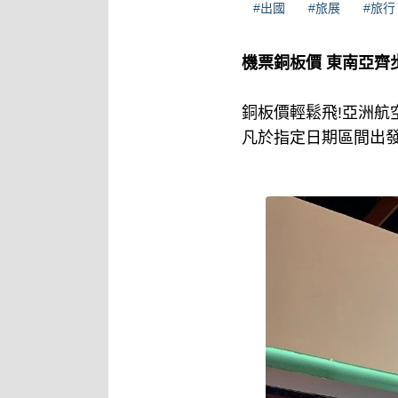
#出國
#旅展
#旅行
機票銅板價 東南亞齊
銅板價輕鬆飛!亞洲航
凡於指定日期區間出發