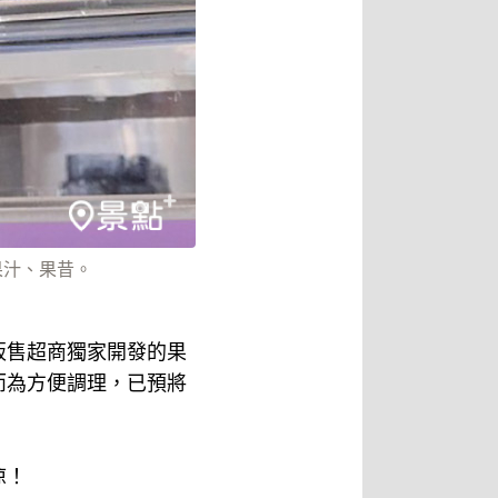
果汁、果昔。
，販售超商獨家開發的果
而為方便調理，已預將
涼！