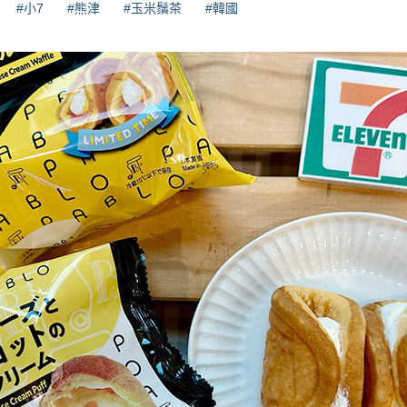
#小7
#熊津
#玉米鬚茶
#韓國