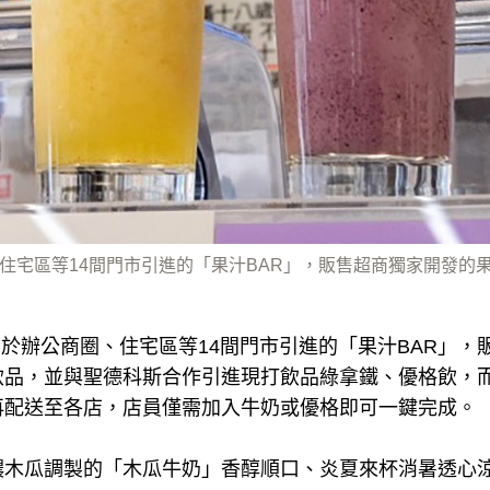
圈、住宅區等14間門市引進的「果汁BAR」，販售超商獨家開發的
VEN於辦公商圈、住宅區等14間門市引進的「果汁BAR」
飲品，並與聖德科斯合作引進現打飲品綠拿鐵、優格飲，
再配送至各店，店員僅需加入牛奶或優格即可一鍵完成。
濃木瓜調製的「木瓜牛奶」香醇順口、炎夏來杯消暑透心