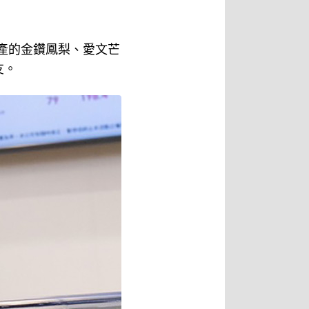
盛產的金鑽鳳梨、愛文芒
友。