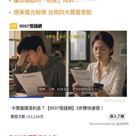
腹部脂肪的「剋星」找到...
絕美螢光秘境 台南四大賞螢景點
9597借錢網
PR
ads by popIn
卡債循環滾利息？【9597借錢網】3步驟快速借！
深入了解
觀看次數 163,239次
Recommended by