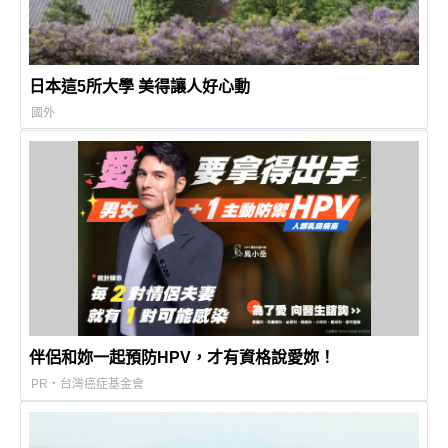
日本這5所大學 美得讓人好心動
國外
伴侶和妳一起預防HPV，才有資格說愛妳！
PR・台灣癌症基金會