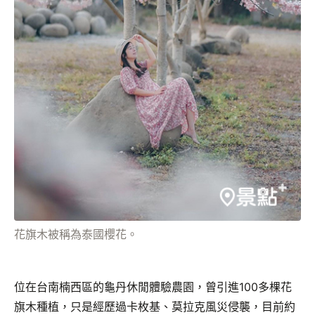
花旗木被稱為泰國櫻花。
位在台南楠西區的龜丹休閒體驗農園，曾引進100多棵花
旗木種植，只是經歷過卡枚基、莫拉克風災侵襲，目前約