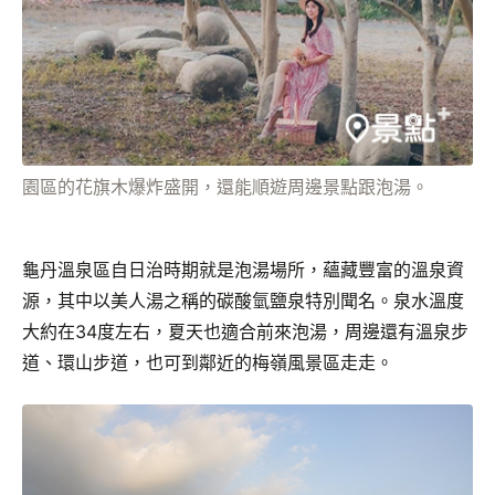
園區的花旗木爆炸盛開，還能順遊周邊景點跟泡湯。
龜丹溫泉區自日治時期就是泡湯場所，蘊藏豐富的溫泉資
源，其中以美人湯之稱的碳酸氫鹽泉特別聞名。泉水溫度
大約在34度左右，夏天也適合前來泡湯，周邊還有溫泉步
道、環山步道，也可到鄰近的梅嶺風景區走走。