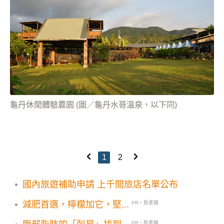
龜丹休閒體驗農園 (圖／龜丹水哥溫泉，以下同)
1
2
國內旅遊補助申請 上千間旅店名單公布
減肥首選，檸檬加它，堅...
PR・新素簡
PR・新素簡