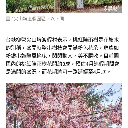
圖 / 尖山埤度假園區，以下同
台糖柳營尖山埤渡假村表示，桃紅陣雨樹是花旗木
的別稱，盛開時整串樹枝會開滿粉色花朵，璀璨如
粉鑽串飾隨風搖曳，閃閃動人，美不勝收。目前園
區內的桃紅陣雨樹花開約3成，預估4月連假期間會
是滿開的盛況，而花期將可一路延續至4月底。