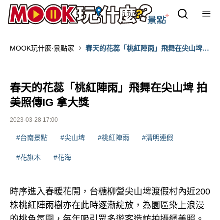
MOOK玩什麼‧景點家
春天的花蕊「桃紅陣雨」飛舞在尖山埤
拍美照傳IG 拿大獎
春天的花蕊「桃紅陣雨」飛舞在尖山埤 拍
美照傳IG 拿大獎
2023-03-28 17:00
#台南景點
#尖山埤
#桃紅陣雨
#清明連假
#花旗木
#花海
時序進入春暖花開，台糖柳營尖山埤渡假村內近200
株桃紅陣雨樹亦在此時逐漸綻放，為園區染上浪漫
的桃色氛圍，每年吸引眾多遊客造訪拍攝網美照。