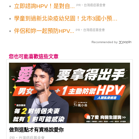
貼圖推薦下載起來
立即諮詢HPV！是對自...
PR・台灣癌症基金會
學童到過新北染疫幼兒園！北市3國小預防
性停課
伴侶和妳一起預防HPV...
PR・台灣癌症基金會
Recommended by
您也可能喜歡這些文章
做到這點才有資格說愛你
PR・台灣癌症基金會