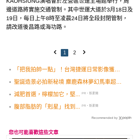
KAOHSIUNG演唱會於左營區世運主場館舉行，周
邊道路將實施交通管制。其中世運大道於3月18日及
19日，每日上午8時至凌晨24日將全段封閉管制，
請改道後昌路或海功路。
1
2
「把我拍帥一點」！台灣捷運日常影像獲得
攝影大獎
聖誕造景必拍新秘境 麋鹿森林夢幻馬車超吸
睛
減肥首選，檸檬加它，堅...
PR・新素簡
腹部脂肪的「剋星」找到...
PR・新素簡
Recommended by
您也可能喜歡這些文章