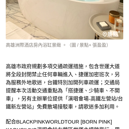
高雄洲際酒店房內浴缸景緻 。（圖 / 景點+ 張盈盈）
高雄市政府規劃多項交通疏運措施，包含世運大道
將全段封閉禁止任何車輛進入、捷運加密班次，另
為服務外地歌迷，台鐵特別加開列車疏運；交通局
提醒本次活動交通重點為「搭捷運、少騎車、不開
車」，另有主辦單位提供「演唱會場-高鐵左營站/台
鐵新左營站」免費散場接駁車，請歌迷多加利用。
配合BLACKPINKWORLDTOUR [BORN PINK]