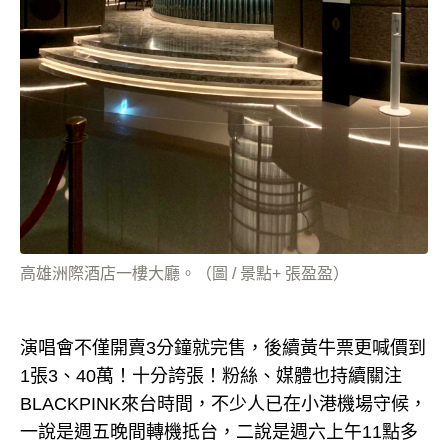
高雄洲際酒店一樓大廳。（圖 / 景點+ 張盈盈）
演唱會不僅開賣3分鐘就完售，後續黃牛票更喊價到
1張3、40萬！十分誇張！粉絲、媒體也持續關注
BLACKPINK來台時間，不少人已在小港機場守候，
一說是週五晚間轉機抵台，二說是週六上午11點多