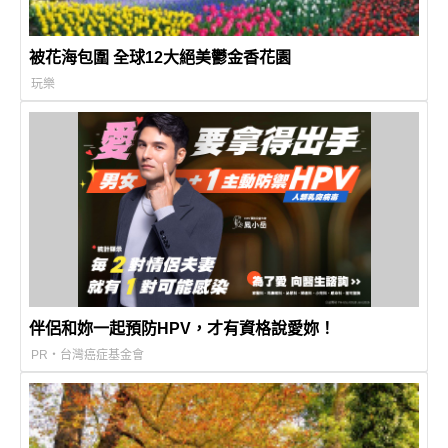
被花海包圍 全球12大絕美鬱金香花園
玩樂
伴侶和妳一起預防HPV，才有資格說愛妳！
PR・台灣癌症基金會