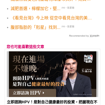
花秘境最佳取景時段美拍範本
減肥首選，檸檬加它，堅...
PR・新素簡
《看見台灣》今上映 從空中看見台灣的美麗
與傷痕
腹部脂肪的「剋星」找到...
PR・新素簡
Recommended by
您也可能喜歡這些文章
立即諮詢HPV！是對自己健康最好的投資，把握現在不