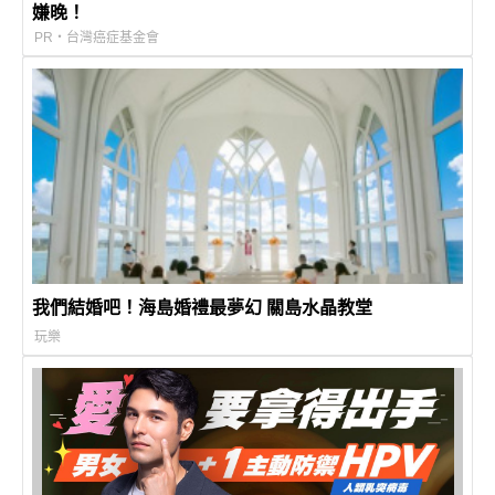
嫌晚！
PR・台灣癌症基金會
我們結婚吧！海島婚禮最夢幻 關島水晶教堂
玩樂