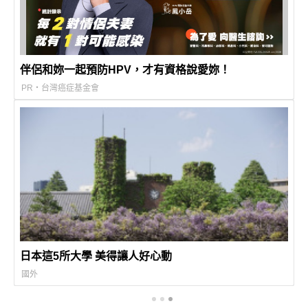
伴侶和妳一起預防HPV，才有資格說愛妳！
PR・台灣癌症基金會
日本這5所大學 美得讓人好心動
國外