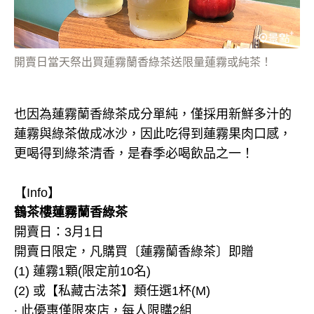
開賣日當天祭出買蓮霧蘭香綠茶送限量蓮霧或純茶！
也因為蓮霧蘭香綠茶成分單純，僅採用新鮮多汁的
蓮霧與綠茶做成冰沙，因此吃得到蓮霧果肉口感，
更喝得到綠茶清香，是春季必喝飲品之一！
【Info】
鶴茶樓蓮霧蘭香綠茶
開賣日：3月1日
開賣日限定，凡購買〔蓮霧蘭香綠茶〕即贈
(1) 蓮霧1顆(限定前10名)
(2) 或【私藏古法茶】類任選1杯(M)
‧ 此優惠僅限來店，每人限購2組