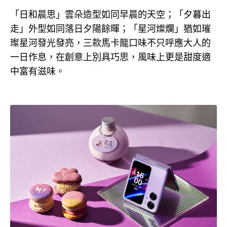
「日和晨思」雲朵造型如同早晨的天空；「夕暮出
走」外型如同落日夕陽餘暉；「星河燦爛」猶如璀
璨星河發光發亮，三款馬卡龍口味不只呼應大人的
一日作息，在創意上別具巧思，風味上更是甜度適
中富有滋味。