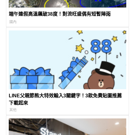
端午連假高溫飆破38度！對流旺盛偶有短暫陣雨
國內
LINE父親節熊大特效輸入3關鍵字！3款免費貼圖推薦
下載起來
其他