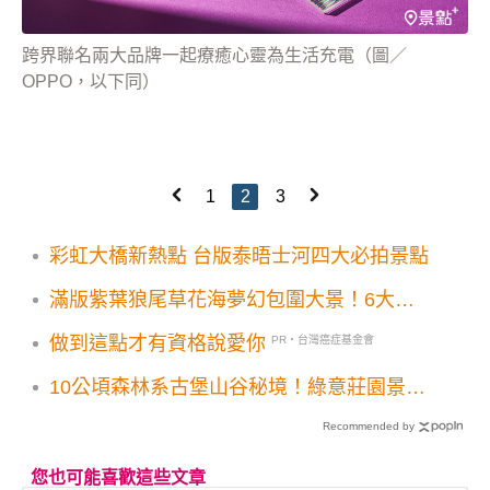
跨界聯名兩大品牌一起療癒心靈為生活充電（圖／
OPPO，以下同）
1
2
3
彩虹大橋新熱點 台版泰晤士河四大必拍景點
滿版紫葉狼尾草花海夢幻包圍大景！6大美
拍亮點彩色消波塊同框打卡
做到這點才有資格說愛你
PR・台灣癌症基金會
10公頃森林系古堡山谷秘境！綠意莊園景觀
餐廳療癒美拍必訪
Recommended by
您也可能喜歡這些文章