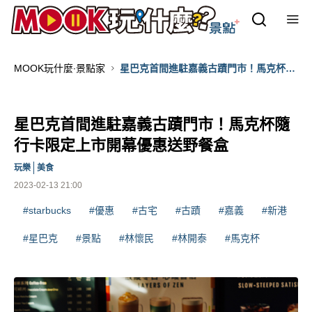
MOOK玩什麼‧景點家
星巴克首間進駐嘉義古蹟門市！馬克杯隨
行卡限定上市開幕優惠送野餐盒
星巴克首間進駐嘉義古蹟門市！馬克杯隨
行卡限定上市開幕優惠送野餐盒
玩樂
美食
2023-02-13 21:00
#starbucks
#優惠
#古宅
#古蹟
#嘉義
#新港
#星巴克
#景點
#林懷民
#林開泰
#馬克杯