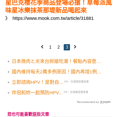
星巴克櫻花季商品登場必搶！草莓派風
味星冰樂抹茶那堤新品喝起來
》
https://www.mook.com.tw/article/31881
1
2
3
日本挽肉と米來台掀搶吃潮！餐點內容登記
預約用餐方式一次看
國內維持每天2萬多例原因！國內再增1例未
確診得MIS-C
立即諮詢HPV！是對自...
PR・台灣癌症基金會
伴侶和妳一起預防HPV...
PR・台灣癌症基金會
Recommended by
您也可能喜歡這些文章