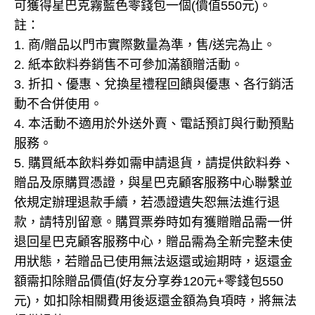
可獲得星巴克霧藍色零錢包一個(價值550元)。
註：
1. 商/贈品以門市實際數量為準，售/送完為止。
2. 紙本飲料券銷售不可參加滿額贈活動。
3. 折扣、優惠、兌換星禮程回饋與優惠、各行銷活
動不合併使用。
4. 本活動不適用於外送外賣、電話預訂與行動預點
服務。
5. 購買紙本飲料券如需申請退貨，請提供飲料券、
贈品及原購買憑證，與星巴克顧客服務中心聯繫並
依規定辦理退款手續，若憑證遺失恕無法進行退
款，請特別留意。購買票券時如有獲贈贈品需一併
退回星巴克顧客服務中心，贈品需為全新完整未使
用狀態，若贈品已使用無法返還或逾期時，返還金
額需扣除贈品價值(好友分享券120元+零錢包550
元)，如扣除相關費用後返還金額為負項時，將無法