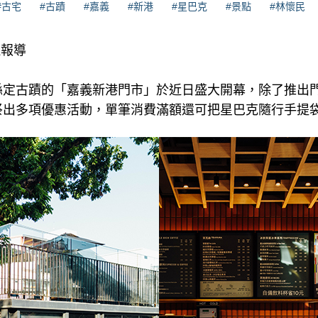
#古宅
#古蹟
#嘉義
#新港
#星巴克
#景點
#林懷民
理報導
縣定古蹟的「嘉義新港門市」於近日盛大開幕，除了推出
祭出多項優惠活動，單筆消費滿額還可把星巴克隨行手提