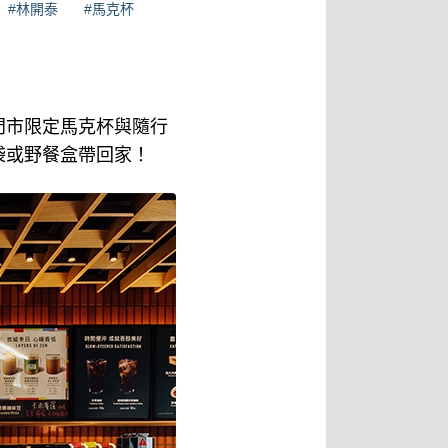
#林開泰
#馬克杯
門市限定馬克杯與隨行
袋或野餐盒帶回家！