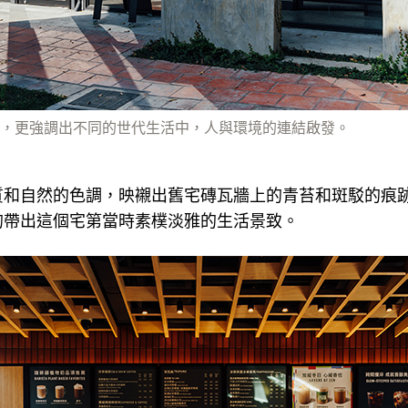
，更強調出不同的世代生活中，人與環境的連結啟發。
質和自然的色調，映襯出舊宅磚瓦牆上的青苔和斑駁的痕
的帶出這個宅第當時素樸淡雅的生活景致。