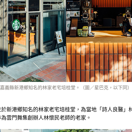
嘉義縣新港鄉知名的林家老宅培桂堂。（圖／星巴克，以下同）
位於新港鄉知名的林家老宅培桂堂，為當地「詩人良醫」
亦為雲門舞集創辦人林懷民老師的老家。