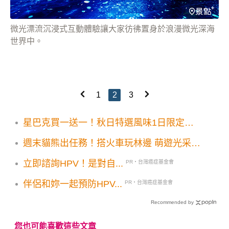
微光漂流沉浸式互動體驗讓大家彷彿置身於浪漫微光深海
世界中。
1
2
3
星巴克買一送一！秋日特選風味1日限定好
友分享
週末貓熊出任務！搭火車玩林邊 萌遊光采濕
地
立即諮詢HPV！是對自...
PR・台灣癌症基金會
伴侶和妳一起預防HPV...
PR・台灣癌症基金會
Recommended by
您也可能喜歡這些文章