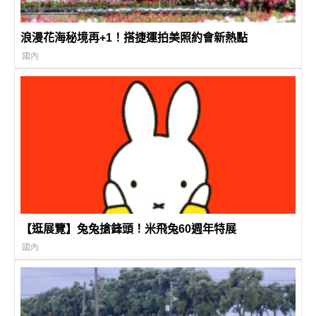
浪漫花海秘境再+1！搭捷運拍美照約會新熱點
國內
【逛展覽】兔兔搶鋒頭！米飛兔60週年特展
國內