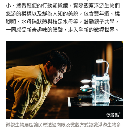
小、攜帶輕便的行動顯微鏡，實際觀察浮游生物們
悠游的模樣以及鮮為人知的美貌，包含豐年蝦、橈
腳類、水母碟狀體與枝足水母等，鼓勵親子共學，
一同感受新奇趣味的體驗，走入全新的微觀世界。
微觀生物展區讓民眾透過肉眼及微觀方式認識浮游生物多