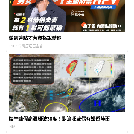
做到這點才有資格說愛你
PR・台灣癌症基金會
端午連假高溫飆破38度！對流旺盛偶有短暫陣雨
國內