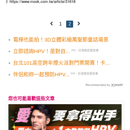
https://www.mook.com.tw/article/31618
》
1
2
電梯也能拍！3D立體彩繪萬聖節童話場景
立即諮詢HPV！是對自...
PR・台灣癌症基金會
台北101高空跨年煙火派對門票開賣！卡司
堅強早鳥優惠燦爛煙火近在眼前
伴侶和妳一起預防HPV...
PR・台灣癌症基金會
Recommended by
您也可能喜歡這些文章