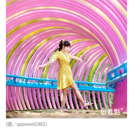
(圖／qqsweet1982）