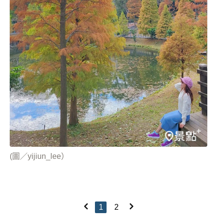
(圖／yijiun_lee）
1
2