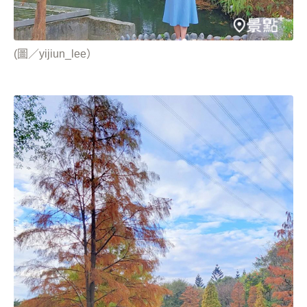
(圖／yijiun_lee）