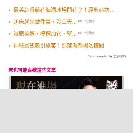
最美蒜香藤花海溜冰場開花了！經典必訪粉
紫花圈5大順遊景點一次看
起床就先做件事，沒三天...
PR・新素簡
減肥首選，檸檬加它，堅...
PR・新素簡
神秘景觀吸引旅客！部落海祭場勿擅闖
Recommended by
您也可能喜歡這些文章