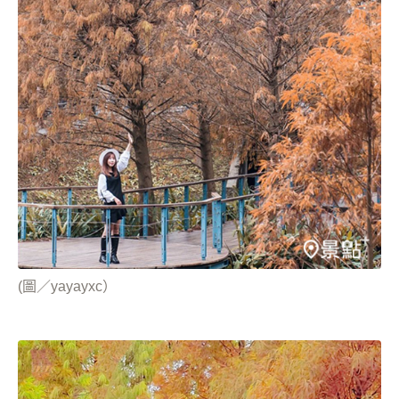
(圖／yayayxc）