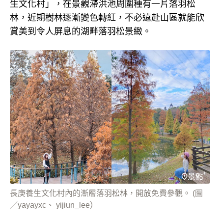
生文化村」，在景觀滯洪池周圍種有一片落羽松
林，近期樹林逐漸變色轉紅，不必遠赴山區就能欣
賞美到令人屏息的湖畔落羽松景緻。
長庚養生文化村內的漸層落羽松林，開放免費參觀。 (圖
／yayayxc、 yijiun_lee）