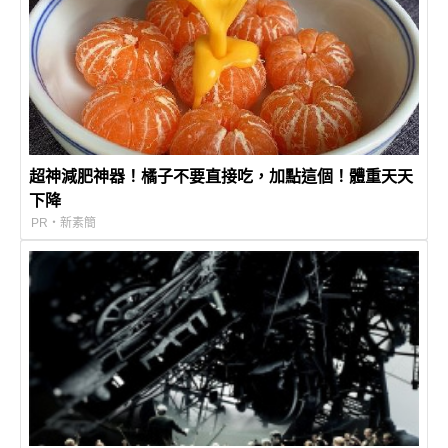
超神減肥神器！橘子不要直接吃，加點這個！體重天天
下降
PR・新素簡