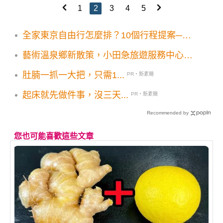
1
2
3
4
5
全家東京自由行怎麼排？10個行程提案──
旅行不再有人喊累喊無聊 X 爸媽小孩都能找
藝術溫泉鄉新散策，小田急旅遊服務中心啟
到喜歡的好玩法！
動
肚腩一抓一大把，只需1...
PR・新素簡
起床就先做件事，沒三天...
PR・新素簡
Recommended by
您也可能喜歡這些文章