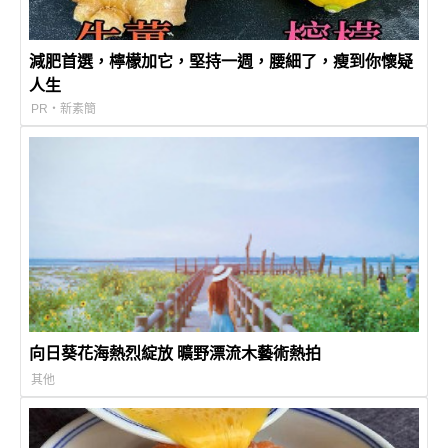
減肥首選，檸檬加它，堅持一週，腰細了，瘦到你懷疑
人生
PR・新素簡
向日葵花海熱烈綻放 曠野漂流木藝術熱拍
其他