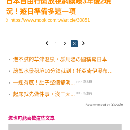
日本自由行開放視網膜曝3年後2現
況！遊日準備多這一項
》
https://www.mook.com.tw/article/30851
1
2
3
泡不膩的草津溫泉，群馬湯の國稱霸日本
蔚藍水景秘境10分鐘就到！托亞奇伊瀑布天
然泳池美景
一週有感！肚子整個都消...
PR・新素簡
起床就先做件事，沒三天...
PR・新素簡
Recommended by
您也可能喜歡這些文章