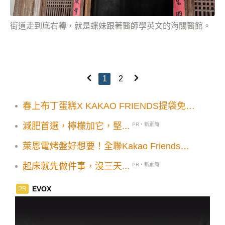
街道走到底右轉，就是蝶妹跟著醫師學英文的海關醫館。
1
2
春上布丁蛋糕X KAKAO FRIENDS提袋免費
送！萊恩春植打卡牆主題店萌爆打卡
減肥首選，檸檬加它，堅...
PR・新素簡
萊恩電烤盤好想要！全聯Kakao Friends集
點15款實用好物
起床就先做件事，沒三天...
PR・新素簡
EVOX
PR