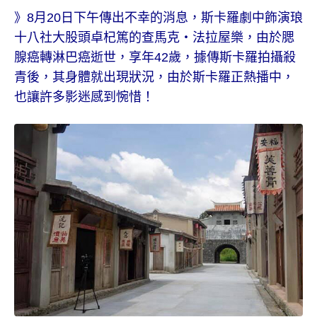
》8月20日下午傳出不幸的消息，斯卡羅劇中飾演琅
十八社大股頭卓杞篤的查馬克・法拉屋樂，由於腮
腺癌轉淋巴癌逝世，享年42歲，據傳斯卡羅拍攝殺
青後，其身體就出現狀況，由於斯卡羅正熱播中，
也讓許多影迷感到惋惜！