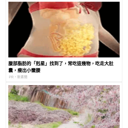
腹部脂肪的「剋星」找到了，常吃這幾物，吃走大肚
囊，瘦出小蠻腰
PR・新素簡