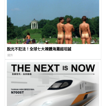
脫光不犯法！全球七大裸體海灘超坦誠
國外