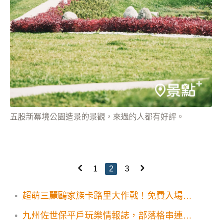
五股新冪境公園造景的景觀，來過的人都有好評。
1
2
3
超萌三麗鷗家族卡路里大作戰！免費入場互
動拍照打卡拿獎品
九州佐世保平戶玩樂情報誌，部落格串連送