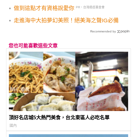
好禮
做到這點才有資格說愛你
PR・台灣癌症基金會
走進海中大拍夢幻美照！絕美海之聲IG必備
Recommended by
您也可能喜歡這些文章
頂好名店城5大熱門美食，台北東區人必吃名單
國內