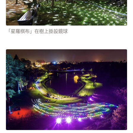
「星羅棋布」在樹上掛設鏡球