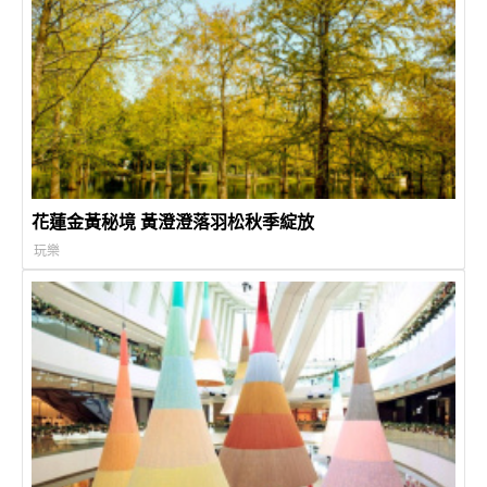
花蓮金黃秘境 黃澄澄落羽松秋季綻放
玩樂