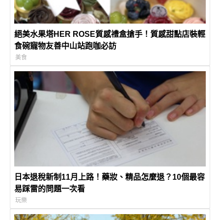
絕美水果塔HER ROSE質感禮盒搶手！質感甜點店裝輕
食碗寵物友善中山站跑咖必訪
美食
日本退稅新制11月上路！藥妝、精品怎麼退？10個最容
易踩雷的問題一次看
玩樂