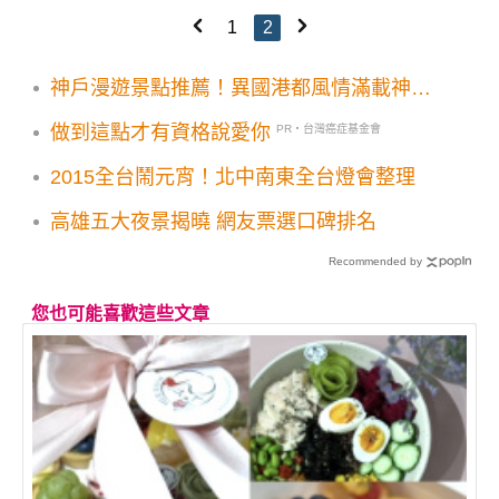
1
2
神戶漫遊景點推薦！異國港都風情滿載神戶
塔 摩賽克廣場購物美食賞夜景 麵包超人博
做到這點才有資格說愛你
PR・台灣癌症基金會
物館別錯過
2015全台鬧元宵！北中南東全台燈會整理
高雄五大夜景揭曉 網友票選口碑排名
Recommended by
您也可能喜歡這些文章