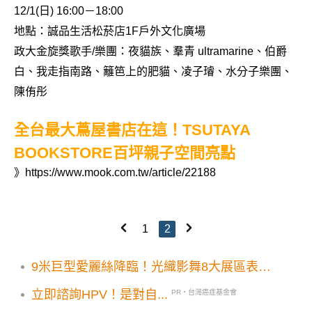
12/1(日) 16:00－18:00
地點：誠品生活松菸店1F戶外文化廣場
政大金旋獎歌手/樂團：夜貓族、羣青 ultramarine、伯爵
白、我走指南路、籬笆上的肥貓、凌子璿、水分子樂團、
陳侑彤
全台最大蔦屋書店在這！TSUTAYA
BOOKSTORE百坪親子空間亮點
》
https://www.mook.com.tw/article/22188
1
2
9米巨型愛麗絲降臨！光織影舞8大展區表演
卡司公布
立即諮詢HPV！是對自...
PR・台灣癌症基金會