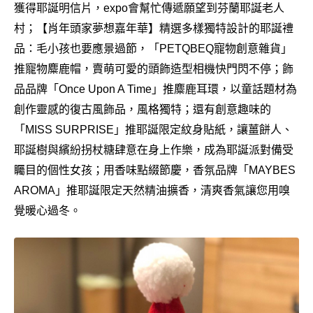
獲得耶誕明信片，expo會幫忙傳遞願望到芬蘭耶誕老人
村；【肖年頭家夢想嘉年華】精選多樣獨特設計的耶誕禮
品：毛小孩也要應景過節，「PETQBEQ寵物創意雜貨」
推寵物麋鹿帽，賣萌可愛的頭飾造型相機快門閃不停；飾
品品牌「Once Upon A Time」推麋鹿耳環，以童話題材為
創作靈感的復古風飾品，風格獨特；還有創意趣味的
「MISS SURPRISE」推耶誕限定紋身貼紙，讓薑餅人、
耶誕樹與繽紛拐杖糖肆意在身上作樂，成為耶誕派對備受
矚目的個性女孩；用香味點綴節慶，香氛品牌「MAYBES
AROMA」推耶誕限定天然精油擴香，清爽香氣讓您用嗅
覺暖心過冬。