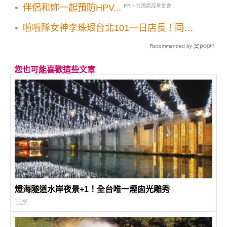
伴侶和妳一起預防HPV...
PR・台灣癌症基金會
啦啦隊女神李珠珢台北101一日店長！同款
情侶裝必入手七夕雙人情人節雙人套票優惠
Recommended by
您也可能喜歡這些文章
燈海隧道水岸夜景+1！全台唯一煙囪光雕秀
玩樂