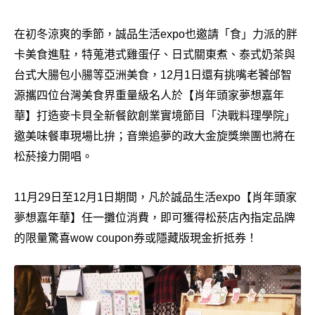
在初冬涼爽的季節，誠品生活expo也邀請「食」力派的胖
卡美食進駐，特蒐港式雞蛋仔、日式關東煮、泰式奶茶與
台式大腸包小腸等亞洲美食，12月1日還有挑嘴老饕邰智
源攜四位台灣美食界重量級名人於【肖年頭家夢想嘉年
華】打造麥卡貝全新餐飲創業實境節目「決戰料理學院」
邀美味餐車現場比拚；音樂追夢的政大金旋獎樂團也將在
松菸接力開唱。
11月29日至12月1日期間，凡於誠品生活expo【肖年頭家
夢想嘉年華】任一攤位消費，即可獲得松菸店內指定品牌
的限量驚喜wow coupon券或隱藏版現金折抵券！