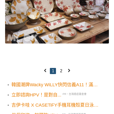
1
2
韓國潮牌Wacky WiLLY快閃信義A11！滿額
贈3大優惠必追
立即諮詢HPV！是對自...
PR・台灣癌症基金會
吉伊卡哇 X CASETiFY手機耳機殼夏日泳池
派對！小八貓兔兔泳圈造型支架免費送！