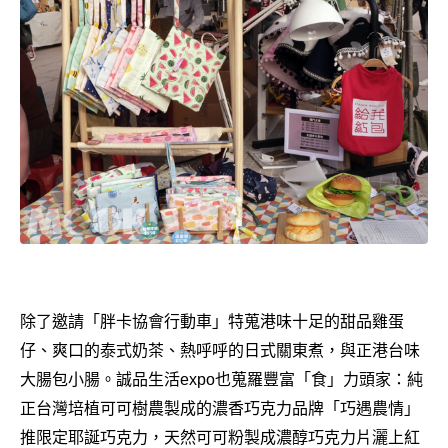
除了邀請「胖卡協會行動車」特蒐港味十足的甜品雞蛋
仔、爽口的泰式奶茶、熱呼呼的日式關東煮，與正港台味
大腸包小腸。誠品生活expo也蒐羅豐富「食」力頭家：純
正台灣培植可可樹農製成的濃香巧克力品牌「巧遇農情」
推限定耶誕巧克力，天然可可粉製成濃醇巧克力片灑上紅