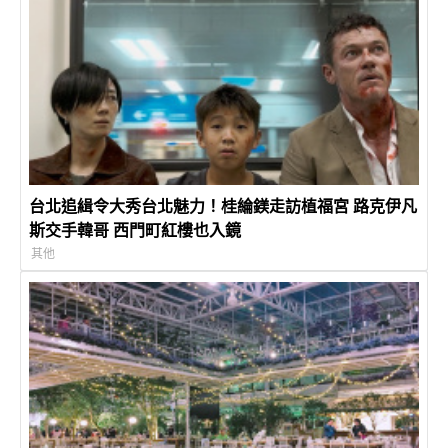
台北追緝令大秀台北魅力！桂綸鎂走訪植福宮 路克伊凡
斯交手韓哥 西門町紅樓也入鏡
其他