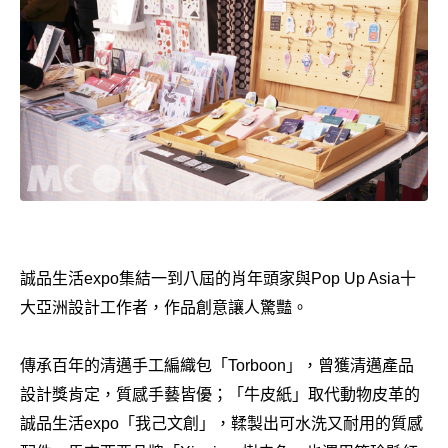
誠品生活expo集結一到八屆的肖年頭家與Pop Up Asia十
大亞洲設計工作者，作品創意讓人驚豔。
傳承百年的清邁手工編織包「Torboon」，曾獲清邁產品
設計獎肯定，質感手藝皆優；「牛皮紙」取代動物皮革的
誠品生活expo「我己文創」，鞣製出可水洗又耐用的質感