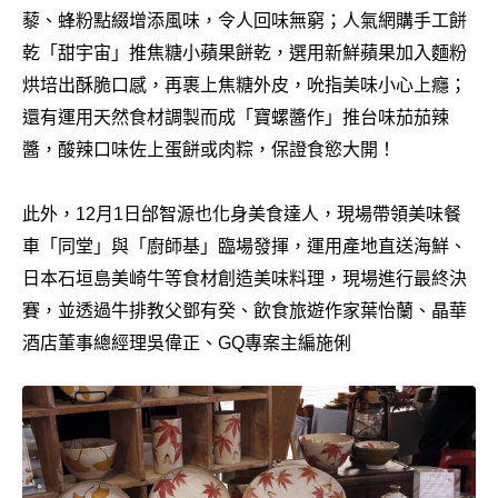
藜、蜂粉點綴增添風味，令人回味無窮；人氣網購手工餅
乾「甜宇宙」推焦糖小蘋果餅乾，選用新鮮蘋果加入麵粉
烘培出酥脆口感，再裹上焦糖外皮，吮指美味小心上癮；
還有運用天然食材調製而成「寶螺醬作」推台味茄茄辣
醬，酸辣口味佐上蛋餅或肉粽，保證食慾大開！
此外，12月1日邰智源也化身美食達人，現場帶領美味餐
車「同堂」與「廚師基」臨場發揮，運用產地直送海鮮、
日本石垣島美崎牛等食材創造美味料理，現場進行最終決
賽，並透過牛排教父鄧有癸、飲食旅遊作家葉怡蘭、晶華
酒店董事總經理吳偉正、GQ專案主編施俐