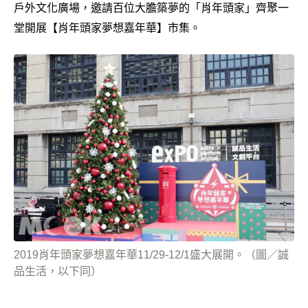
戶外文化廣場，邀請百位大膽築夢的「肖年頭家」齊聚一
堂開展【肖年頭家夢想嘉年華】市集。
2019肖年頭家夢想嘉年華11/29-12/1盛大展開。（圖／誠
品生活，以下同）