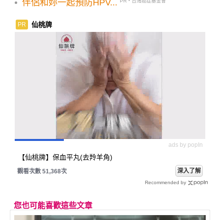
伴侶和妳一起預防HPV...
PR・台灣癌症基金會
仙桃牌
PR
ads by popIn
【仙桃牌】保血平丸(去羚羊角)
深入了解
觀看次數 51,368次
Recommended by
您也可能喜歡這些文章