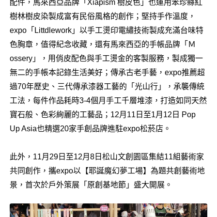
配件，馬來西亞品牌「Xiapism 樹皮色」也運用笨珍縣紅
樹林樹皮染製成富有民俗風格的創作；堅持手作溫度，
expo「Littdlework」以手工燙印電繡技術製成充滿台味特
色胸章，值得紀念收藏，還有馬來西亞的手帳品牌「Ｍ
ossery」，用俏皮配色與手工燙金的客製服務，製成獨一
無二的手帳本記錄生活美好；傳承古老手藝，expo推薦超
過70年歷史、三代傳承漆器工藝的「光山行」，承襲傳統
工法，每件作品耗時3-4個月手工千層堆漆，打造如同天然
寶石般、色彩絢麗的工藝品；12月11日至1月12日 Pop
Up Asia也精選20家手創品牌進駐expo松菸店。
此外，11月29日至12月8日松山文創園區集結11組藝術家
共同創作，攜expo以【耶誕魔幻夢工場】為題共創藝術地
景，首次於戶外策展「原創基地節」盛大開展。