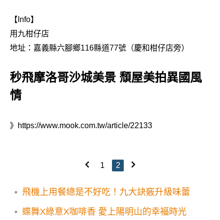
【Info】
用九柑仔店
地址：嘉義縣六腳鄉116縣道77號（慶和柑仔店旁）
秒飛摩洛哥沙城美景 頹屋美拍異國風
情
》
https://www.mook.com.tw/article/22133
1
2
飛機上用餐總是不好吃！九大訣竅升級味蕾
蝶舞X綠意X咖啡香 愛上陽明山的幸福時光