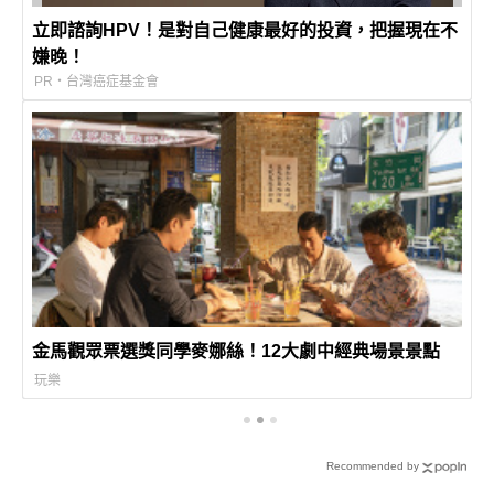
立即諮詢HPV！是對自己健康最好的投資，把握現在不
嫌晚！
PR・台灣癌症基金會
金馬觀眾票選獎同學麥娜絲！12大劇中經典場景景點
玩樂
Recommended by