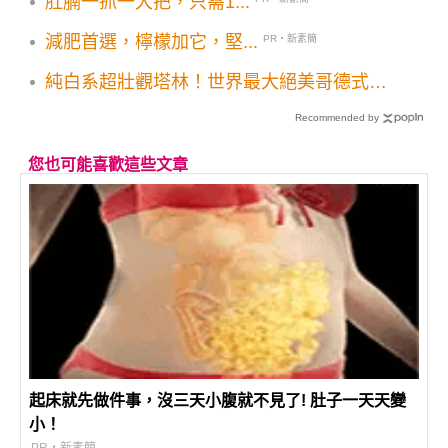
肚腩一抓一大把，只需1...
減肥首選，檸檬加它，堅...
PR・新素簡
純白系超壯觀塔林！世界最大絕美哥德式教
堂
Recommended by
您也可能喜歡這些文章
起床就先做件事，沒三天小腹就不見了! 肚子一天天變
小！
PR・新素簡