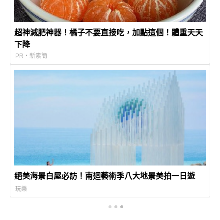
超神減肥神器！橘子不要直接吃，加點這個！體重天天
下降
PR・新素簡
絕美海景白屋必訪！南迴藝術季八大地景美拍一日遊
玩樂