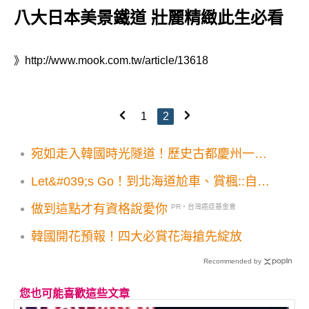
八大日本美景鐵道 壯麗精緻此生必看
》
http://www.mook.com.tw/article/13618
1
2
宛如走入韓國時光隧道！歷史古都慶州一日
遊
Let&#039;s Go！到北海道尬車、賞楓::自駕
遊::泡湯::特濃冰淇淋
做到這點才有資格說愛你
PR・台灣癌症基金會
韓國開花預報！四大必賞花海搶先綻放
Recommended by
您也可能喜歡這些文章