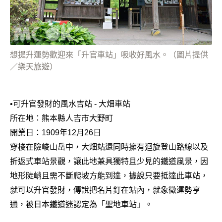
想提升運勢歡迎來「升官車站」吸收好風水。（圖片提供
／樂天旅遊）
•
可升官發財的風水吉站 - 大畑車站
所在地：熊本縣人吉市大野町
開業日：1909年12月26日
穿梭在險峻山岳中，大畑站還同時擁有迴旋登山路線以及
折返式車站景觀，讓此地兼具獨特且少見的鐵道風景，因
地形陡峭且需不斷爬坡方能到達，據說只要抵達此車站，
就可以升官發財，傳說把名片釘在站內，就象徵運勢亨
通，被日本鐵道迷認定為「聖地車站」。