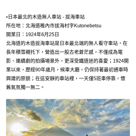
•
日本最北的木造無人車站 - 拔海車站
所在地：北海道稚內市拔海村字Kutonebetsu
開業日：1924年6月25日
北海道的木造拔海車站是日本最北端的無人看守車站，在
長年積雪襯托下，營造出一股古老蒼茫感，不僅成為電
影、連續劇的拍攝場景外，更深受鐵道迷的喜愛；1924開
業以來，歷經90年歲月，候車大廳，仍保持著最初通車時
興建的原貌；在這安靜的車站裡，一天僅5班車停靠，懷
舊氣氛獨一無二。