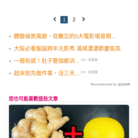
1
2
體驗倫敦風貌，從難忘的5大電影場景開
始！
大阪必看聖誕跨年光影秀 滿城濃濃節慶氣氛
一週有感！肚子整個都消...
PR・新素簡
起床就先做件事，沒三天...
PR・新素簡
Recommended by
您也可能喜歡這些文章