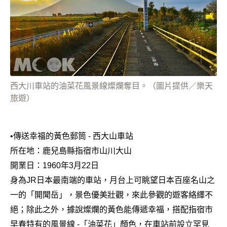
西大川車站的油菜花風景線燦爛奪目。（圖片提供／樂天
旅遊）
•
傳送幸福的黃色郵筒 - 西大山車站
所在地：鹿兒島縣指宿市山川大山
開業日：1960年3月22日
身為JR日本最南端的車站，月台上可眺望日本百座名山之
一的「開聞岳」，景色優美壯觀，來此參觀的遊客絡繹不
絕；除此之外，據說燦爛的黃色能傳遞幸福，搭配指宿市
早春特有的風景線 -「油菜花」顏色，在車站前設立罕見