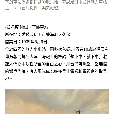
下灘車站為多部日劇的取景地，可說是日本最具魅力車站
之一。（圖片提供／樂天旅遊）
•
知名度 No.1 - 下灘車站
所在地：愛媛縣伊予市雙海町大久保
開業日：1935年6月9日
位於四國的無人小車站，因多次入鏡JR青春18旅遊通票宣
傳海報而聲名大噪，海報上的標語「想下車、就下車」激
起人們心中隨性所至的自由之心，月台尚可眺望一望無際
的瀨戶內海，宜人風光成為許多最佳電影和電視劇的取景
地。