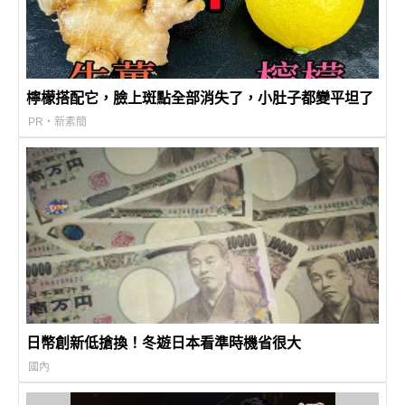
檸檬搭配它，臉上斑點全部消失了，小肚子都變平坦了
PR・新素簡
日幣創新低搶換！冬遊日本看準時機省很大
國內