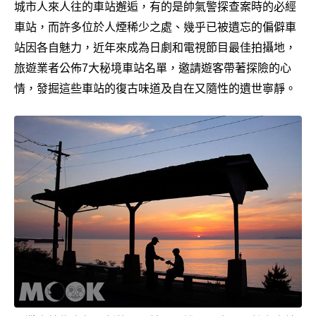
城市人來人往的車站邂逅，有的是帥氣警探查案時的必經
車站，而許多位於人煙稀少之處、幾乎已被遺忘的偏僻車
站因各自魅力，近年來成為日劇和電視節目最佳拍攝地，
旅遊業者公佈7大秘境車站名單，邀請遊客帶著探險的心
情，發掘這些車站的復古味道及自在又隨性的遺世寧靜。