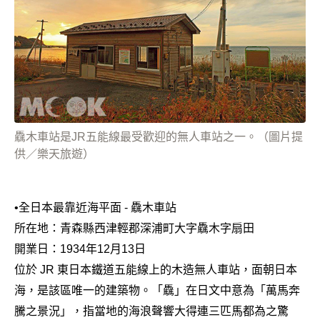
驫木車站是JR五能線最受歡迎的無人車站之一。（圖片提
供／樂天旅遊）
•
全日本最靠近海平面 - 驫木車站
所在地：青森縣西津輕郡深浦町大字驫木字扇田
開業日：1934年12月13日
位於 JR 東日本鐵道五能線上的木造無人車站，面朝日本
海，是該區唯一的建築物。「驫」在日文中意為「萬馬奔
騰之景況」，指當地的海浪聲響大得連三匹馬都為之驚