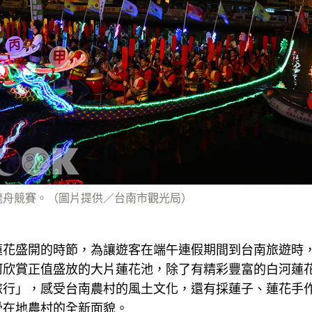
龍舟競賽。（圖片提供／台南市觀光局）
蓮花盛開的時節，為讓遊客在端午連假期間到台南旅遊時
河欣賞正值盛放的大片蓮花池，除了有精彩豐富的白河蓮
行」，感受台南農村的風土文化，還有採蓮子、蓮花手作
受在地農村的全新面貌。