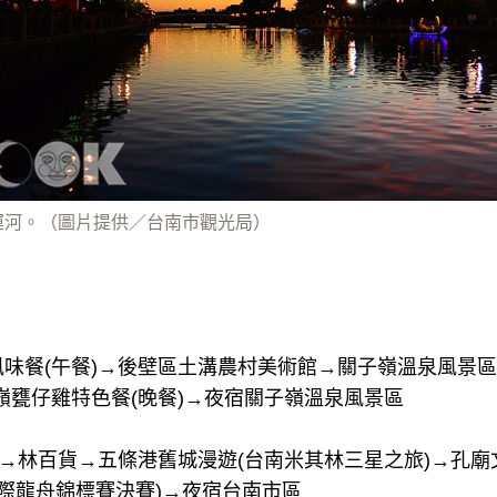
運河。（圖片提供／台南市觀光局）
味餐(午餐)→後壁區土溝農村美術館→關子嶺溫泉風景區
嶺甕仔雞特色餐(晚餐)→夜宿關子嶺溫泉風景區
)→林百貨→五條港舊城漫遊(台南米其林三星之旅)→孔廟
國際龍舟錦標賽決賽)→夜宿台南市區