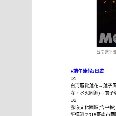
台南安平
●端午連假3日遊
D1
白河區賞蓮花→蓮子風
寺、水火同源)→關子
D2
赤嵌文化園區(含中餐
平運河(2015臺南市