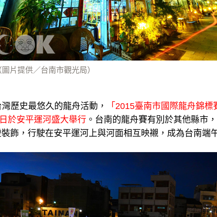
（圖片提供／台南市觀光局）
台灣歷史最悠久的龍舟活動，
「2015臺南市國際龍舟錦標
0日於安平運河盛大舉行
。台南的龍舟賽有別於其他縣市，
燈裝飾，行駛在安平運河上與河面相互映襯，成為台南端