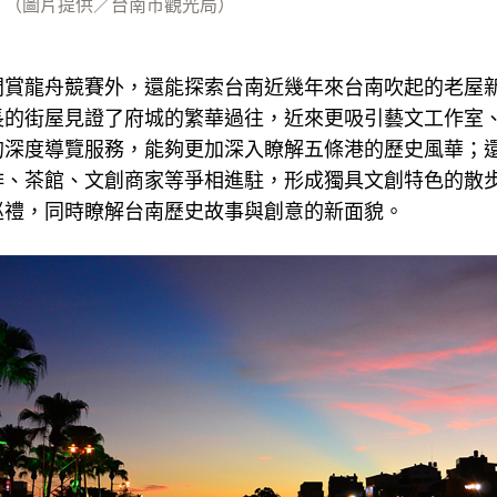
。（圖片提供／台南市觀光局）
間賞龍舟競賽外，還能探索台南近幾年來台南吹起的老屋
長的街屋見證了府城的繁華過往，近來更吸引藝文工作室
的深度導覽服務，能夠更加深入瞭解五條港的歷史風華；還
啡、茶館、文創商家等爭相進駐，形成獨具文創特色的散
巡禮，同時瞭解台南歷史故事與創意的新面貌。