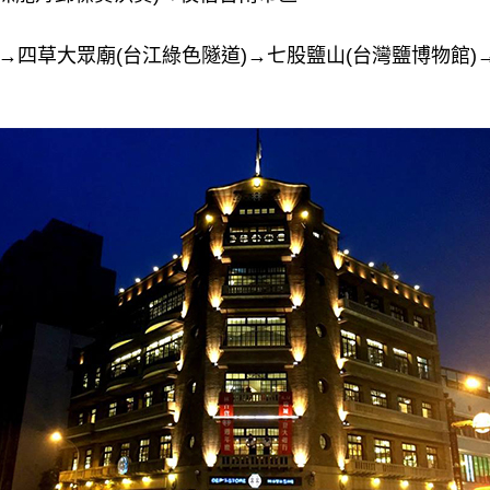
)→四草大眾廟(台江綠色隧道)→七股鹽山(台灣鹽博物館