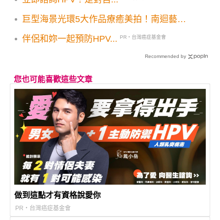
巨型海景光環5大作品療癒美拍！南迴藝術
季最美公路必打卡亮點
伴侶和妳一起預防HPV...
PR・台灣癌症基金會
Recommended by
您也可能喜歡這些文章
做到這點才有資格說愛你
PR・台灣癌症基金會