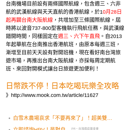
台南機場目前設有兩條國際航線，包含週三、六非
航的武漢航線與天天直航的香港航線，於1
0月28日
起再闢台南大阪航線
，共增加至三條國際航線，屆
時將以波音737-800型客機執行飛航任務，與武漢線
錯開時間，同樣固定在
週三、六下午直飛
。自2013
年起華航在台南推出香港航班，由原本每週三班，
漸增至目前天天設有對開班機，現在看好南台灣旅
遊市場，再推出台南大阪航線，亦採每周定期航
班、來回對開模式讓台日旅遊更加便利！
日幣跌不停！日本吃喝玩樂全攻略
》
http://www.mook.com.tw/article/11627
白雪木農場哀求「不要再來了」！超美雙色
花海爆過量人潮
立即諮詢HPV！是對自...
PR・台灣癌症基金會