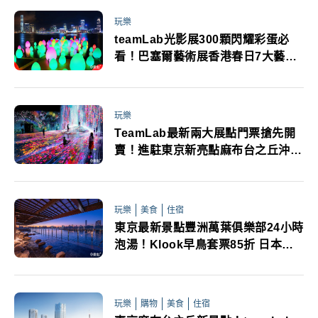
玩樂
teamLab光影展300顆閃耀彩蛋必
看！巴塞爾藝術展香港春日7大藝文
盛事
玩樂
TeamLab最新兩大展點門票搶先開
賣！進駐東京新亮點麻布台之丘沖繩
未來遊樂園
玩樂
美食
住宿
東京最新景點豐洲萬葉俱樂部24小時
泡湯！Klook早鳥套票85折 日本第
一箱根溫泉東京灣美景雙享受
玩樂
購物
美食
住宿