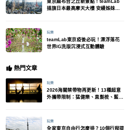
東京麻布台之丘新景點！teamLab
插旗日本最高摩天大樓 安縵姊妹品
牌Janu進駐
玩樂
teamLab東京疫後必玩！漂浮落花
世界IG洗版沉浸式互動體驗
熱門文章
玩樂
2026海關禁帶物再更新！13種超意
外攜帶限制：猛健樂、直髮梳、藍牙
耳機、暖暖包都有事！最高還罰百
萬！注意事項一次看！
玩樂
全家東京自由行怎麼排？10個行程提