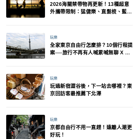
2026海關禁帶物再更新！13種超意
外攜帶限制：猛健樂、直髮梳、藍牙
耳機、暖暖包都有事！最高還罰百
萬！注意事項一次看！
玩樂
全家東京自由行怎麼排？10個行程提
案──旅行不再有人喊累喊無聊 X 爸
媽小孩都能找到喜歡的好玩法！
玩樂
玩過新宿澀谷後，下一站去哪裡？東
京回訪客最推薦下北澤
玩樂
京都自由行不用一直趕！遠離人潮更
好玩！