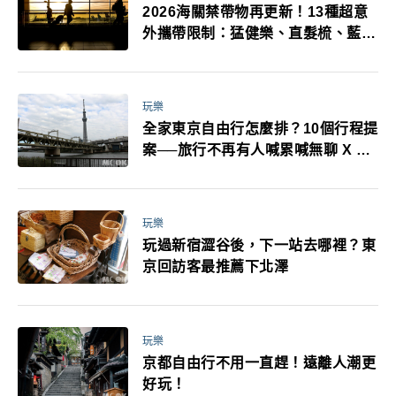
2026海關禁帶物再更新！13種超意
外攜帶限制：猛健樂、直髮梳、藍牙
耳機、暖暖包都有事！最高還罰百
萬！注意事項一次看！
玩樂
全家東京自由行怎麼排？10個行程提
案──旅行不再有人喊累喊無聊 X 爸
媽小孩都能找到喜歡的好玩法！
玩樂
玩過新宿澀谷後，下一站去哪裡？東
京回訪客最推薦下北澤
玩樂
京都自由行不用一直趕！遠離人潮更
好玩！