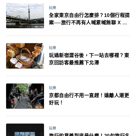
玩樂
全家東京自由行怎麼排？10個行程提
案──旅行不再有人喊累喊無聊 X 爸
媽小孩都能找到喜歡的好玩法！
玩樂
玩過新宿澀谷後，下一站去哪裡？東
京回訪客最推薦下北澤
玩樂
京都自由行不用一直趕！遠離人潮更
好玩！
玩樂
旅行的意義到底是什麼！20句旅行名