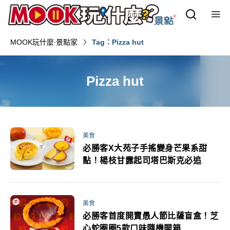
MOOK玩什麼‧景點家
Tag：Pizza hut
Pizza hut
美食
必勝客X大苑子手搖變身芒果系甜
點！楊枝甘露起司塔巴斯克必追
美食
必勝客首度開賣愚人節比薩盲盒！芝
心蛇圈圈5款口味隨機開箱