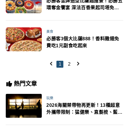
必勝客金牌造型比薩超應景！必勝五
環奪金饗宴 深法百香果起司塔免排
隊吃
美食
必勝客3個大比薩888！香料雞翅免
費吃1元副食吃起來
1
2
熱門文章
玩樂
2026海關禁帶物再更新！13種超意
外攜帶限制：猛健樂、直髮梳、藍牙
耳機、暖暖包都有事！最高還罰百
萬！注意事項一次看！