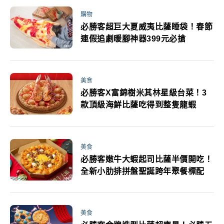
購物
必勝客超巨大夏威夷比薩睡袋！春節
連假追劇暖腳神器399元必搶
美食
必勝客X富錦樹米其林星級台菜！3
款頂級海鮮比薩吃得到整隻龍蝦
美食
必勝客嫩牛大蝦起司比薩半價開吃！
全新小肋排拼盤聖誕跨年聚餐標配
美食