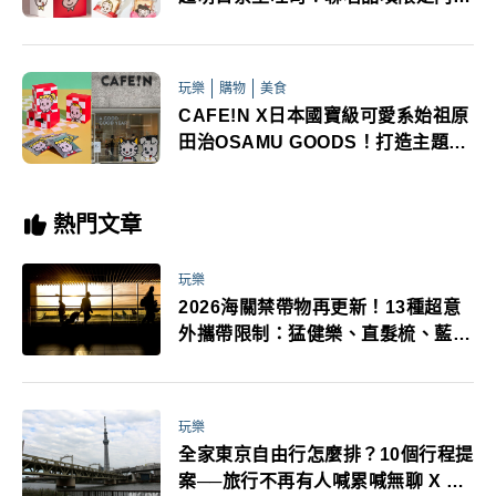
一次看
玩樂
購物
美食
CAFE!N X日本國寶級可愛系始祖原
田治OSAMU GOODS！打造主題門
市KAWAII新年禮盒登場
熱門文章
玩樂
2026海關禁帶物再更新！13種超意
外攜帶限制：猛健樂、直髮梳、藍牙
耳機、暖暖包都有事！最高還罰百
萬！注意事項一次看！
玩樂
全家東京自由行怎麼排？10個行程提
案──旅行不再有人喊累喊無聊 X 爸