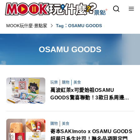
MOOK玩什麼‧景點家
Tag：OSAMU GOODS
OSAMU GOODS
玩樂
購物
美食
萬波紅茶x可愛始祖OSAMU
GOODS驚喜聯動！3款日系周邊限
量必收
購物
美食
㟢本SAKImoto x OSAMU GOODS
超萌日系生吐司！聯名品項限定門市