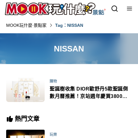
MOOK玩什麼‧景點家
Tag：NISSAN
NISSAN
購物
聖誕樹收集 DIOR歐舒丹5款聖誕倒
數月曆推薦！京站週年慶買3800送
400送NISSAN汽車
熱門文章
玩樂