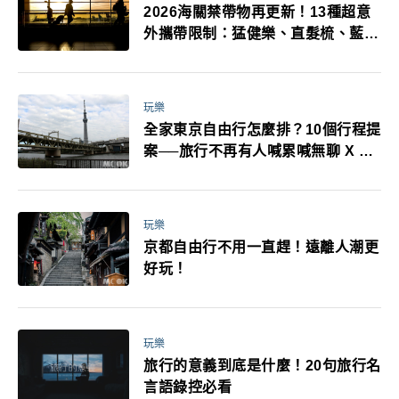
2026海關禁帶物再更新！13種超意
外攜帶限制：猛健樂、直髮梳、藍牙
耳機、暖暖包都有事！最高還罰百
萬！注意事項一次看！
玩樂
全家東京自由行怎麼排？10個行程提
案──旅行不再有人喊累喊無聊 X 爸
媽小孩都能找到喜歡的好玩法！
玩樂
京都自由行不用一直趕！遠離人潮更
好玩！
玩樂
旅行的意義到底是什麼！20句旅行名
言語錄控必看