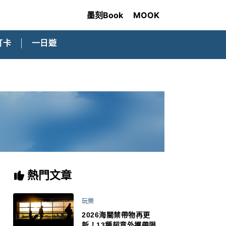
墨刻Book
MOOK
打卡
一日遊
熱門文章
玩樂
2026海關禁帶物再更
新！13種超意外攜帶限