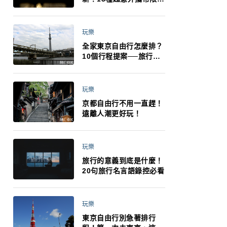
制：猛健樂、直髮梳、藍
牙耳機、暖暖包都有事！
最高還罰百萬！注意事項
玩樂
一次看！
全家東京自由行怎麼排？
10個行程提案──旅行不
再有人喊累喊無聊 X 爸媽
小孩都能找到喜歡的好玩
法！
玩樂
京都自由行不用一直趕！
遠離人潮更好玩！
玩樂
旅行的意義到底是什麼！
20句旅行名言語錄控必看
玩樂
東京自由行別急著排行