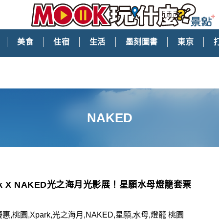
美食
住宿
生活
墨刻圖書
東京
NAKED
rk X NAKED光之海月光影展！星願水母燈籠套票
惠,桃園,Xpark,光之海月,NAKED,星願,水母,燈籠 桃園