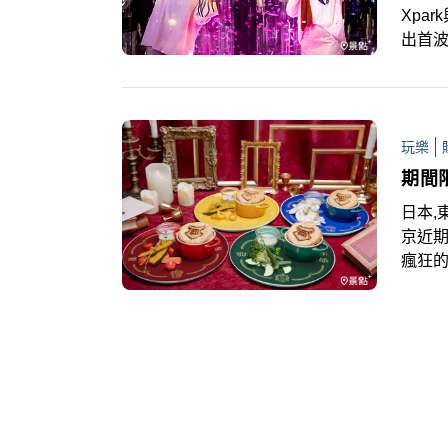
Xpa
出首波強
內超
覽於1
特的
玩樂
期間
日本,
京近期
瘋狂
「NA
日本H