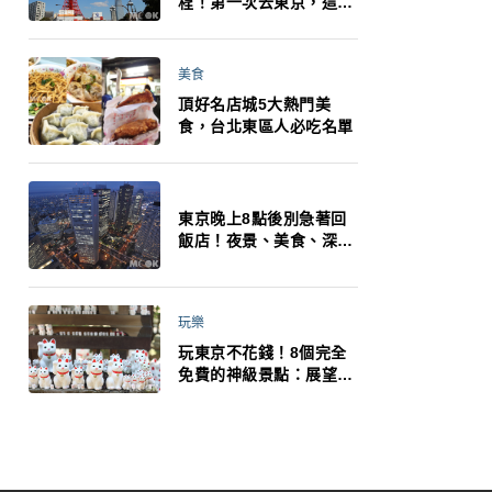
程！第一次去東京，這10
件事更重要
美食
頂好名店城5大熱門美
食，台北東區人必吃名單
東京晚上8點後別急著回
飯店！夜景、美食、深夜
玩法一次整理，東京人的
夜生活才正要開始
玩樂
玩東京不花錢！8個完全
免費的神級景點：展望台
絕美夜景、招福貓、皇
居…一次收集