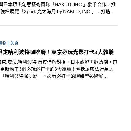
rk與日本頂尖創意藝術團隊「NAKED, INC.」攜手合作，推
檔展覽「Xpark 光之海月 by NAKED, INC.」，打造館
人氣展區「癒見水母」，穿梭於光影幻化的異次元空間，展
月20日登場！即日起開放預購夢幻套票，套票內含造型獨
「星願水母燈籠」，把握機會立即搶訂！
購物
美食
限定哈利波特咖啡廳！東京必玩光影打卡3大體驗
東京,魔法,哈利波特 自疫情解封後，日本旅遊再掀熱潮，東
更新增了3個必玩必打卡的3大體驗！包括讓魔法迷為之
的「哈利波特咖啡廳」、必看必打卡的體驗型藝術展
KED FLOWERS FOR YOU」以及手工藝年度盛事「2023
OBBY SHOW」！