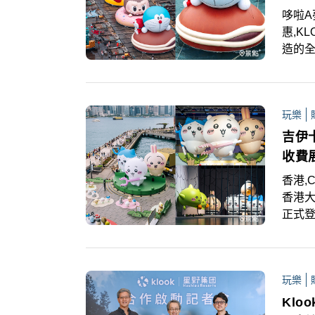
哆啦A
惠,KL
造的全
與藝術
場，並
同時，
玩樂
為期8
月26
吉伊
券！
收費
香港,C
香港大
正式
區，
Nag
主辦單
玩樂
KLO
Klo