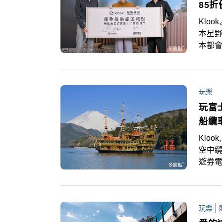
85折
Kloo
本星
本都
溫泉旅
票。即
惠，訂
玩樂
玩富
船纜
Klo
空中纜
遊券電
根周
玩樂