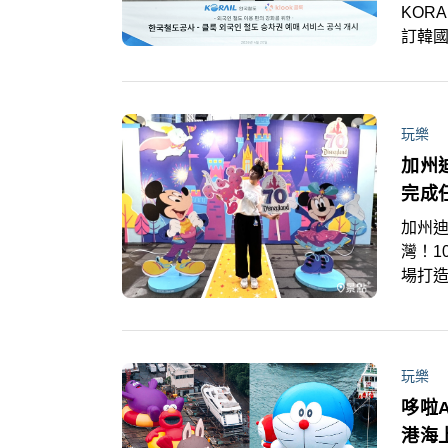
KOR
訂韓
蓋韓國
號（M
局。
玩樂
加州
完成
加州迪
灣！1
場打造
主題
車，
活動
元的7
玩樂
哆啦
港海