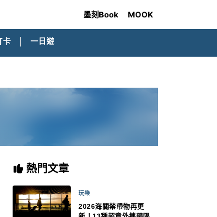
墨刻Book
MOOK
打卡
一日遊
熱門文章
玩樂
2026海關禁帶物再更
新！13種超意外攜帶限