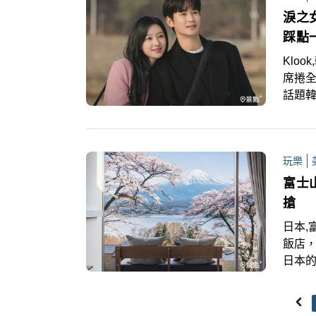
淚之
踩點
Kloo
席捲全
話題
怪》
玩樂
富士
搶
日本,
飯店
日本
享有
觀足
河口湖