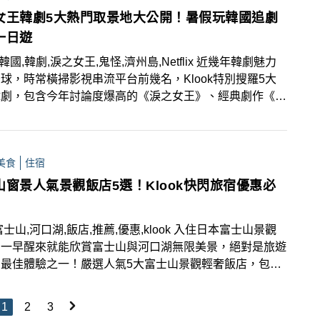
女王韓劇5大熱門取景地大公開！暑假玩韓國追劇
一日遊
k,韓國,韓劇,淚之女王,鬼怪,濟州島,Netflix 近幾年韓劇魅力
球，時常橫掃影視串流平台前幾名，Klook特別搜羅5大
韓劇，包含今年討論度爆高的《淚之女王》、經典劇作《鬼
等取景地，粉絲們可把握暑期優惠來趟踩點之旅！
美食
住宿
山窗景人氣景觀飯店5選！Klook快閃旅宿優惠必
富士山,河口湖,飯店,推薦,優惠,klook 入住日本富士山景觀
，一早醒來就能欣賞富士山與河口湖無限美景，絕對是旅遊
的最佳體驗之一！嚴選人氣5大富士山景觀輕奢飯店，包括
逆富士全景的五星級「虹夕諾雅富士飯店」、設有富士山景
浴露台的「秀峰閣湖月」以及全房型配備私人風呂的「馥府
1
2
3
」等，6月30日前使用Klook預定還可享92折優惠！