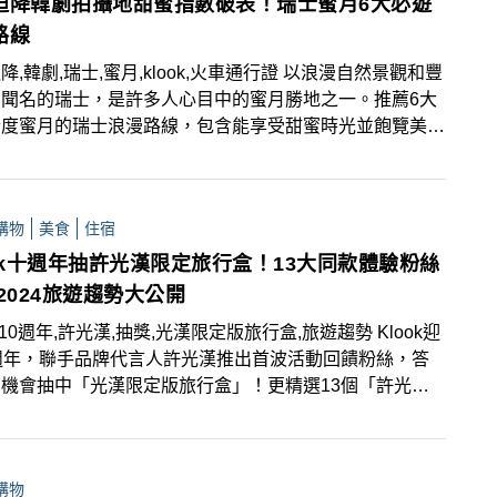
迫降韓劇拍攝地甜蜜指數破表！瑞士蜜月6大必遊
路線
降,韓劇,瑞士,蜜月,klook,火車通行證 以浪漫自然景觀和豐
動聞名的瑞士，是許多人心目中的蜜月勝地之一。推薦6大
合度蜜月的瑞士浪漫路線，包含能享受甜蜜時光並飽覽美景
冰河列車」、人氣韓劇《愛的迫降》取景地因特拉肯等，讓
感情在旅程中持續升溫！
購物
美食
住宿
ook十週年抽許光漢限定旅行盒！13大同款體驗粉絲
2024旅遊趨勢大公開
k,10週年,許光漢,抽獎,光漢限定版旅行盒,旅遊趨勢 Klook迎
週年，聯手品牌代言人許光漢推出首波活動回饋粉絲，答
機會抽中「光漢限定版旅行盒」！更精選13個「許光漢
驗」，讓粉絲們輕鬆跟著玩。同步公布2024上半年旅遊
榜單，讓大家一手掌握最新最夯旅遊趨勢！
購物