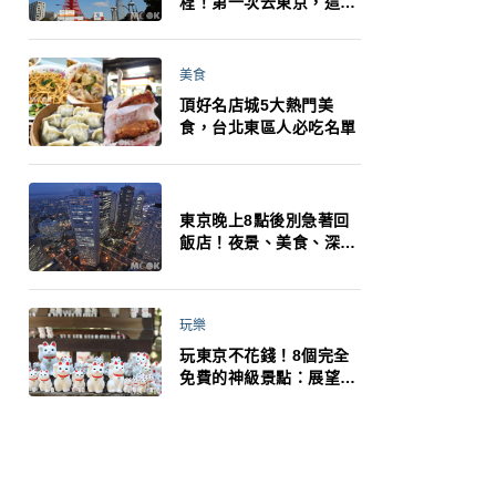
程！第一次去東京，這10
件事更重要
美食
頂好名店城5大熱門美
食，台北東區人必吃名單
東京晚上8點後別急著回
飯店！夜景、美食、深夜
玩法一次整理，東京人的
夜生活才正要開始
玩樂
玩東京不花錢！8個完全
免費的神級景點：展望台
絕美夜景、招福貓、皇
居…一次收集