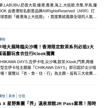
夢,LABUBU,奶昔大哥,維港,香港,海上,大巡遊,市集,早鳥,優
OOK 由香港知名創意品牌AllRightsReserved（ARR）打
球首創「維港海上大巡遊」，首度集結風靡全球的人氣IP
家。自10月25日起，4大人氣IP巨型海上氣偶將華麗登
於11月1日組成夢幻巡遊艦隊，沿維港串連九龍與港島！
10月25日至11月1日，中環海濱長廊（近添馬公園）舉辦
購物
天的「巡遊市集」。想前往「巡遊市集」，則不可錯過9
日於KLOOK開賣的早鳥優惠門票，門票更附紀念品折扣
卡哇大展降臨尖沙嘴！香港限定飲茶系列必追3大
展區翻玩食衣住行Klook獨賣
HIIKAWA DAYS,吉伊卡哇,尖沙嘴,飲茶,Klook,門票,周邊
型吉伊卡哇主題展「CHIIKAWA DAYS」即日起於尖沙咀
登場！展覽以「衣、食、住、行」為主題，設有三大收費展
吉伊卡哇粉絲絕對不能錯過！展覽更邀請原作插畫家
ano親筆繪製香港限定「飲茶」系列，粉絲們必追。此外，
位宣布加場，新增展期門票於8月1日下午5時起，在
購物
美食
住宿
OK平台獨家開賣。
ok X 星野集團「界」溫泉旅館JR Pass套票！限時