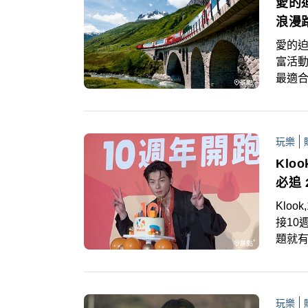
愛的
浪漫
愛的迫
富活
最適
的「
新人
玩樂
Kl
必追 
Kloo
接10
題就有
同款體
熱銷
玩樂