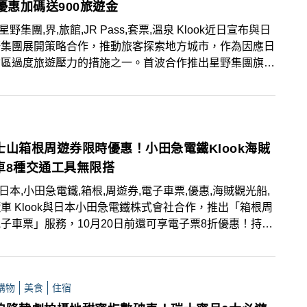
優惠加碼送900旅遊金
k,星野集團,界,旅館,JR Pass,套票,溫泉 Klook近日宣布與日
野集團展開策略合作，推動旅客探索地方城市，作為因應日
會區過度旅遊壓力的措施之一。首波合作推出星野集團旗下
館品牌「界」系列，搭配JR Pass的住宿與交通整合套
日起至8月31日前預訂，可享JR Pass超值組合85折起優
房加贈900元旅遊金！
士山箱根周遊券限時優惠！小田急電鐵Klook海賊
車8種交通工具無限搭
ok,日本,小田急電鐵,箱根,周遊券,電子車票,優惠,海賊觀光船,
車 Klook與日本小田急電鐵株式會社合作，推出「箱根周
子車票」服務，10月20日前還可享電子票8折優惠！持箱
遊券可在時間內無限暢搭箱根地區8種交通工具！
購物
美食
住宿