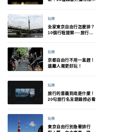
制：猛健樂、直髮梳、藍
牙耳機、暖暖包都有事！
最高還罰百萬！注意事項
玩樂
一次看！
全家東京自由行怎麼排？
10個行程提案──旅行不
再有人喊累喊無聊 X 爸媽
小孩都能找到喜歡的好玩
法！
玩樂
京都自由行不用一直趕！
遠離人潮更好玩！
玩樂
旅行的意義到底是什麼！
20句旅行名言語錄控必看
玩樂
東京自由行別急著排行