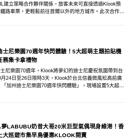
AIL建立策略合作夥伴關係，旅客未來可直接透過Klook預
國鐵路車票，更輕鬆前往首爾以外的地方城市。此次合作涵
高速列車KTX、普通列車新村號（Saemaeul）和無窮花
ugunghwa）等，進一步強化Klook在亞洲交通服務的布
迪士尼樂園70週年快閃體驗！5大超萌主題拍貼機
任務集卡拿禮物
士尼樂園70週年，Klook將夢幻的迪士尼慶祝氛圍帶到台
0月24日至26日限時3天，Klook於台北信義微風松高前廣
 「加州迪士尼樂園70週年快閃體驗」，現場設置5大超萌
區域，從歡樂城堡、巨型慶生蛋糕，到迪士尼拍貼機與行動
還有滿滿樂園氛圍感的氣球束驚喜現身，讓粉絲拍好拍滿。
期間於現場完成指定3大任務，還能參加抽獎，把價值破千
0週年限定週邊帶回家！
A夢LABUBU奶昔大哥20米巨型氣偶現身維港！香
上大巡遊市集早鳥優惠KLOOK開賣