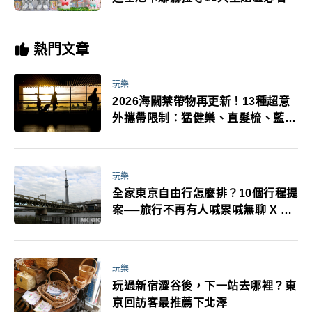
熱門文章
玩樂
2026海關禁帶物再更新！13種超意
外攜帶限制：猛健樂、直髮梳、藍牙
耳機、暖暖包都有事！最高還罰百
萬！注意事項一次看！
玩樂
全家東京自由行怎麼排？10個行程提
案──旅行不再有人喊累喊無聊 X 爸
媽小孩都能找到喜歡的好玩法！
玩樂
玩過新宿澀谷後，下一站去哪裡？東
京回訪客最推薦下北澤