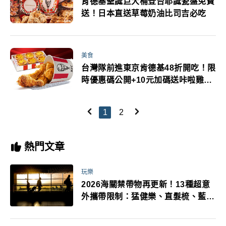
肯德基聖誕巨大桶登台耶誕瓷盤免費
送！日本直送草莓奶油比司吉必吃
美食
台灣隊前進東京肯德基48折開吃！限
時優惠碼公開+10元加碼送咔啦雞腿
堡
1
2
熱門文章
玩樂
2026海關禁帶物再更新！13種超意
外攜帶限制：猛健樂、直髮梳、藍牙
耳機、暖暖包都有事！最高還罰百
萬！注意事項一次看！