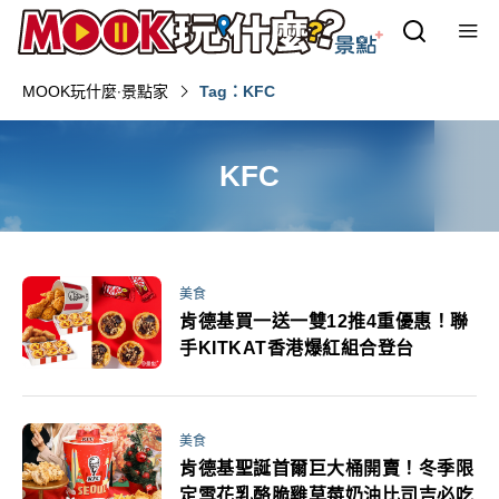
MOOK玩什麼‧景點家
Tag：KFC
KFC
美食
肯德基買一送一雙12推4重優惠！聯
手KITKAT香港爆紅組合登台
美食
肯德基聖誕首爾巨大桶開賣！冬季限
定雪花乳酪脆雞草莓奶油比司吉必吃