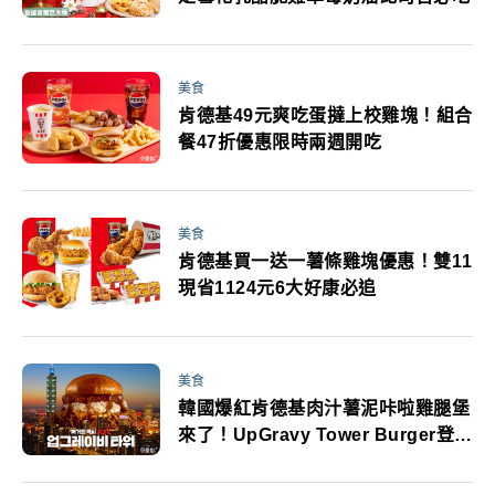
美食
肯德基49元爽吃蛋撻上校雞塊！組合
餐47折優惠限時兩週開吃
美食
肯德基買一送一薯條雞塊優惠！雙11
現省1124元6大好康必追
美食
韓國爆紅肯德基肉汁薯泥咔啦雞腿堡
來了！UpGravy Tower Burger登台
日期曝