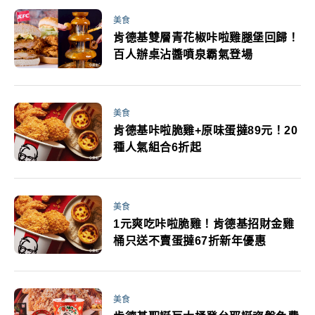
美食
肯德基雙層青花椒咔啦雞腿堡回歸！
百人辦桌沾醬噴泉霸氣登場
美食
肯德基咔啦脆雞+原味蛋撻89元！20
種人氣組合6折起
美食
1元爽吃咔啦脆雞！肯德基招財金雞
桶只送不賣蛋撻67折新年優惠
美食