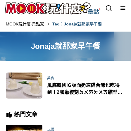
MOOK玩什麼‧景點家
Tag：Jonaja就那家早午餐
Jonaja就那家早午餐
美食
風靡韓國IG版面奶凍貓台灣也吃得
到！2餐廳復刻ㄉㄨㄞㄉㄨㄞ貓型限
量開賣
熱門文章
玩樂