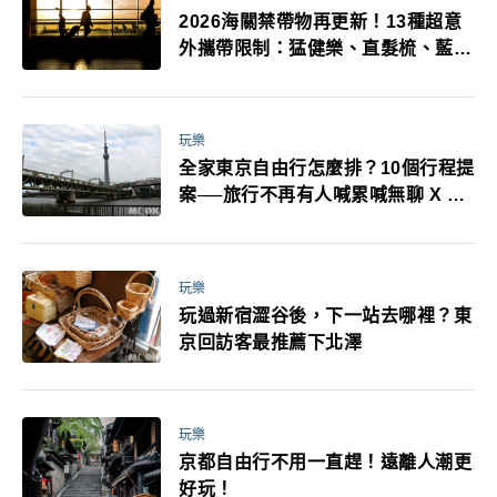
2026海關禁帶物再更新！13種超意
外攜帶限制：猛健樂、直髮梳、藍牙
耳機、暖暖包都有事！最高還罰百
萬！注意事項一次看！
玩樂
全家東京自由行怎麼排？10個行程提
案──旅行不再有人喊累喊無聊 X 爸
媽小孩都能找到喜歡的好玩法！
玩樂
玩過新宿澀谷後，下一站去哪裡？東
京回訪客最推薦下北澤
玩樂
京都自由行不用一直趕！遠離人潮更
好玩！