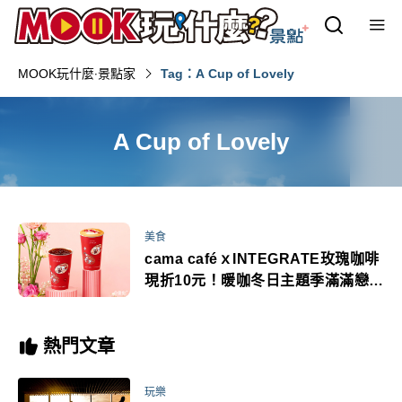
MOOK玩什麼‧景點家
Tag：A Cup of Lovely
A Cup of Lovely
美食
cama caféｘINTEGRATE玫瑰咖啡
現折10元！暖咖冬日主題季滿滿戀愛
感必喝
熱門文章
玩樂