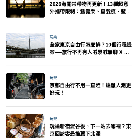
2026海關禁帶物再更新！13種超意
外攜帶限制：猛健樂、直髮梳、藍牙
耳機、暖暖包都有事！最高還罰百
萬！注意事項一次看！
玩樂
全家東京自由行怎麼排？10個行程提
案──旅行不再有人喊累喊無聊 X 爸
媽小孩都能找到喜歡的好玩法！
玩樂
京都自由行不用一直趕！遠離人潮更
好玩！
玩樂
玩過新宿澀谷後，下一站去哪裡？東
京回訪客最推薦下北澤